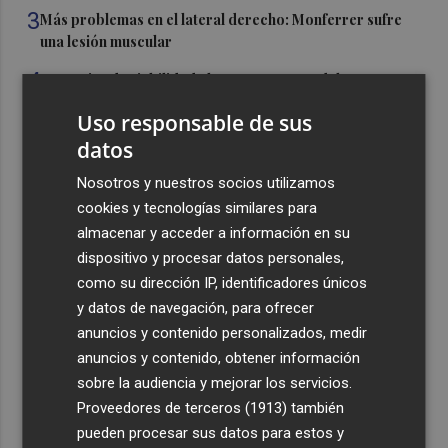
3
Más problemas en el lateral derecho: Monferrer sufre
una lesión muscular
4
San Javier da viabilidad al nuevo contrato del transporte
urbano y a un hotel de cuatro estrellas en La Manga con
Uso responsable de sus
324 habitaciones
datos
5
Estos son los estrenos que abren la cartelera en agosto:
Nosotros y nuestros socios utilizamos
de la comedia 'El último mono' a una nueva entrega de
'La Patrulla Canina'
cookies y tecnologías similares para
almacenar y acceder a información en su
dispositivo y procesar datos personales,
como su dirección IP, identificadores únicos
y datos de navegación, para ofrecer
anuncios y contenido personalizados, medir
Recibe toda la actualidad de
anuncios y contenido, obtener información
Plaza Podcast en tu correo
sobre la audiencia y mejorar los servicios.
Proveedores de terceros (1913)
también
Quiero suscribirme
pueden procesar sus datos para estos y