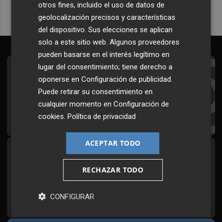
otros fines, incluido el uso de datos de
geolocalización precisos y características
del dispositivo. Sus elecciones se aplican
solo a este sitio web. Algunos proveedores
pueden basarse en el interés legítimo en
lugar del consentimiento; tiene derecho a
Suscríbete al Boletín
oponerse en
Configuración de publicidad
.
Todos los días a primera hora en tu email
Puede retirar su consentimiento en
cualquier momento en
Configuración de
¡Quiero suscribirme!
cookies
.
Política de privacidad
ACEPTAR TODO
Síguenos en redes
RECHAZAR TODO
Plaza Podcast, desde cualquier medio
CONFIGURAR