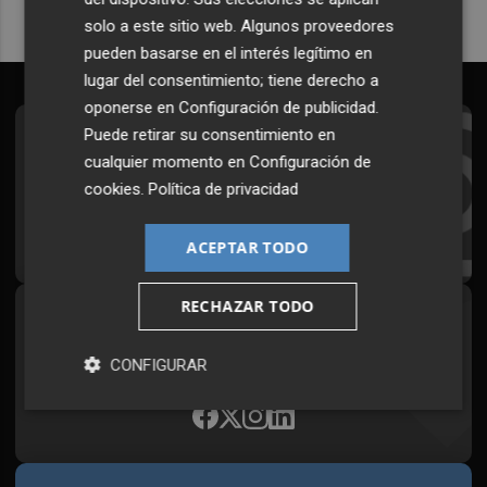
solo a este sitio web. Algunos proveedores
pueden basarse en el interés legítimo en
lugar del consentimiento; tiene derecho a
oponerse en
Configuración de publicidad
.
Puede retirar su consentimiento en
Suscríbete al Boletín
cualquier momento en
Configuración de
Todos los días a primera hora en tu email
cookies
.
Política de privacidad
¡Quiero suscribirme!
ACEPTAR TODO
RECHAZAR TODO
Síguenos en redes
Plaza Podcast, desde cualquier medio
CONFIGURAR