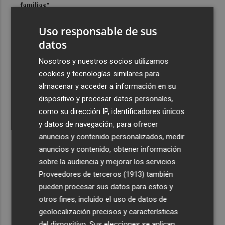
familias"
3
Oropesa ultima los preparativos para el eclipse total de
Uso responsable de sus
Sol y habilita cuatro puntos informativos
datos
4
Castelló refuerza su comercio: inyectan 800.000 euros
Nosotros y nuestros socios utilizamos
para la nueva campaña de bonos comerciales
cookies y tecnologías similares para
5
Castelló inicia la ejecución de la Manzana Albinegra con
almacenar y acceder a información en su
el traslado de las pistas de pádel junto a Castalia
dispositivo y procesar datos personales,
como su dirección IP, identificadores únicos
y datos de navegación, para ofrecer
anuncios y contenido personalizados, medir
anuncios y contenido, obtener información
sobre la audiencia y mejorar los servicios.
Recibe toda la actualidad de
Proveedores de terceros (1913)
también
Plaza Podcast en tu correo
pueden procesar sus datos para estos y
otros fines, incluido el uso de datos de
Quiero suscribirme
geolocalización precisos y características
del dispositivo. Sus elecciones se aplican