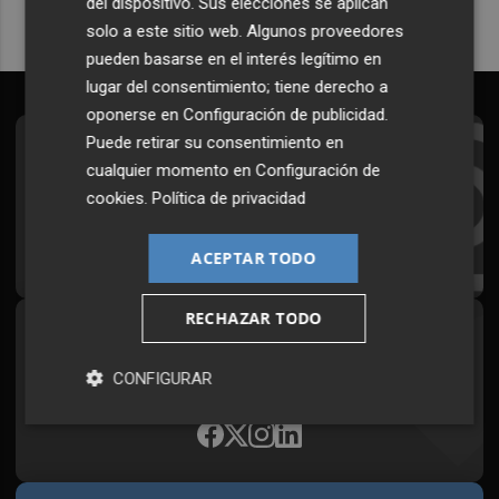
del dispositivo. Sus elecciones se aplican
solo a este sitio web. Algunos proveedores
pueden basarse en el interés legítimo en
lugar del consentimiento; tiene derecho a
oponerse en
Configuración de publicidad
.
Puede retirar su consentimiento en
Suscríbete al Boletín
cualquier momento en
Configuración de
Todos los días a primera hora en tu email
cookies
.
Política de privacidad
¡Quiero suscribirme!
ACEPTAR TODO
RECHAZAR TODO
Síguenos en redes
CONFIGURAR
Plaza Podcast, desde cualquier medio