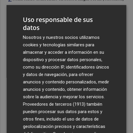
3
La capacidad de los modelos de IA para burlar la
Uso responsable de sus
seguridad alarma a gobiernos y empresas
datos
4
El eclipse solar dispara el turismo y las búsquedas de
Nosotros y nuestros socios utilizamos
alojamiento crecen hasta un 500%
cookies y tecnologías similares para
5
El cubano Papillo triunfa en el certamen del Trovo
almacenar y acceder a información en su
Pascual García-Mateos de La Unión
dispositivo y procesar datos personales,
como su dirección IP, identificadores únicos
y datos de navegación, para ofrecer
anuncios y contenido personalizados, medir
anuncios y contenido, obtener información
sobre la audiencia y mejorar los servicios.
Recibe toda la actualidad de
Proveedores de terceros (1913)
también
Plaza Podcast en tu correo
pueden procesar sus datos para estos y
otros fines, incluido el uso de datos de
Quiero suscribirme
geolocalización precisos y características