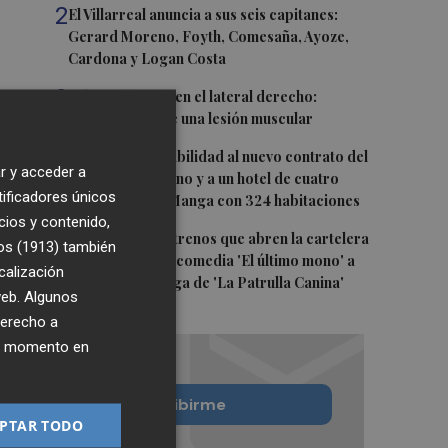
2
El Villarreal anuncia a sus seis capitanes:
Gerard Moreno, Foyth, Comesaña, Ayoze,
Cardona y Logan Costa
3
Más problemas en el lateral derecho:
Monferrer sufre una lesión muscular
4
San Javier da viabilidad al nuevo contrato del
r y acceder a
transporte urbano y a un hotel de cuatro
tificadores únicos
estrellas en La Manga con 324 habitaciones
cios y contenido,
5
Estos son los estrenos que abren la cartelera
os (1913)
también
en agosto: de la comedia 'El último mono' a
calización
una nueva entrega de 'La Patrulla Canina'
 web. Algunos
derecho a
ier momento en
Quiero suscribirme
PTAR TODO