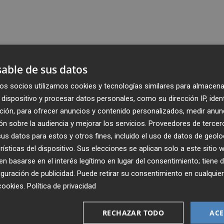
able de sus datos
os socios utilizamos cookies y tecnologías similares para almacena
dispositivo y procesar datos personales, como su dirección IP, iden
ción, para ofrecer anuncios y contenido personalizados, medir anun
n sobre la audiencia y mejorar los servicios.
Proveedores de tercer
s datos para estos y otros fines, incluido el uso de datos de geolo
rísticas del dispositivo. Sus elecciones se aplican solo a este sitio
 basarse en el interés legítimo en lugar del consentimiento; tiene 
guración de publicidad
. Puede retirar su consentimiento en cualqu
cookies
.
Política de privacidad
Recibe toda la actualidad de
Plaza Podcast en tu correo
RECHAZAR TODO
ACE