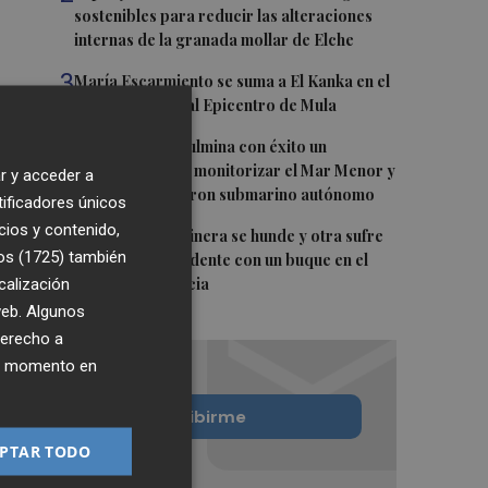
sostenibles para reducir las alteraciones
internas de la granada mollar de Elche
3
María Escarmiento se suma a El Kanka en el
cartel del festival Epicentro de Mula
4
UPCT Makers culmina con éxito un
catamarán para monitorizar el Mar Menor y
r y acceder a
ya prepara un dron submarino autónomo
tificadores únicos
cios y contenido,
5
Una batea clochinera se hunde y otra sufre
os (1725)
también
daños en un incidente con un buque en el
calización
puerto de Valencia
 web. Algunos
derecho a
ier momento en
Quiero suscribirme
PTAR TODO