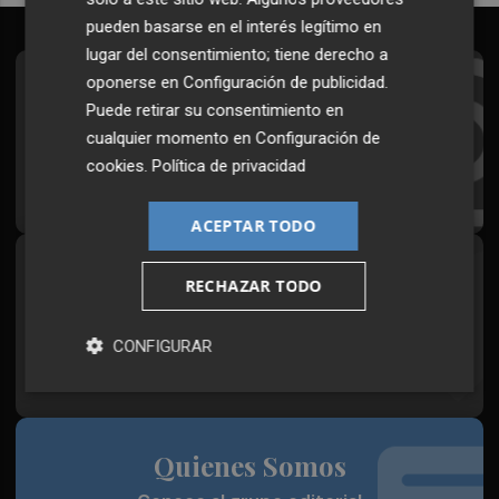
pueden basarse en el interés legítimo en
lugar del consentimiento; tiene derecho a
oponerse en
Configuración de publicidad
.
Suscríbete al Boletín
Puede retirar su consentimiento en
Todos los días a primera hora en tu email
cualquier momento en
Configuración de
cookies
.
Política de privacidad
¡Quiero suscribirme!
ACEPTAR TODO
Síguenos en redes
RECHAZAR TODO
Plaza Podcast, desde cualquier medio
CONFIGURAR
Quienes Somos