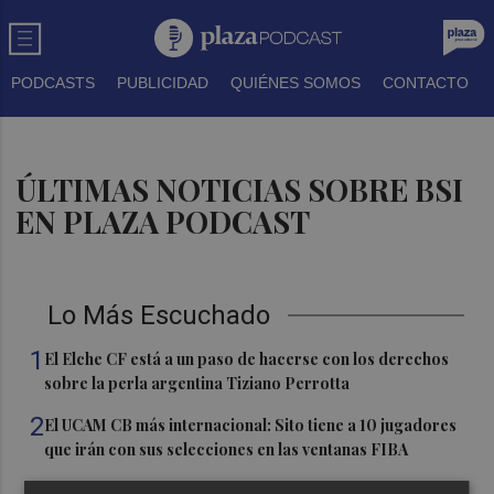
PODCASTS
PUBLICIDAD
QUIÉNES SOMOS
CONTACTO
ÚLTIMAS NOTICIAS SOBRE BSI
EN PLAZA PODCAST
Lo Más Escuchado
1
El Elche CF está a un paso de hacerse con los derechos
sobre la perla argentina Tiziano Perrotta
2
El UCAM CB más internacional: Sito tiene a 10 jugadores
que irán con sus selecciones en las ventanas FIBA
3
La Región de Murcia es la cuarta provincia que más