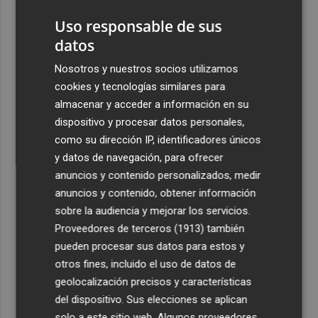
exporta a África: Marruecos, el primer destino
Uso responsable de sus
4
La Región de Murcia celebra la Semana de la Juventud
datos
con cinco días de actividades
Nosotros y nuestros socios utilizamos
5
El coste de la vivienda: 1.338 € netos al mes, el salario
cookies y tecnologías similares para
mínimo para poder comprar una vivienda en Castellón
almacenar y acceder a información en su
dispositivo y procesar datos personales,
como su dirección IP, identificadores únicos
y datos de navegación, para ofrecer
anuncios y contenido personalizados, medir
anuncios y contenido, obtener información
Recibe toda la actualidad de
sobre la audiencia y mejorar los servicios.
Plaza Podcast en tu correo
Proveedores de terceros (1913)
también
pueden procesar sus datos para estos y
Quiero suscribirme
otros fines, incluido el uso de datos de
geolocalización precisos y características
del dispositivo. Sus elecciones se aplican
solo a este sitio web. Algunos proveedores