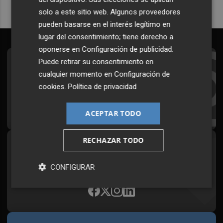
solo a este sitio web. Algunos proveedores
pueden basarse en el interés legítimo en
lugar del consentimiento; tiene derecho a
oponerse en
Configuración de publicidad
.
Puede retirar su consentimiento en
Suscríbete al Boletín
cualquier momento en
Configuración de
Todos los días a primera hora en tu email
cookies
.
Política de privacidad
¡Quiero suscribirme!
ACEPTAR TODO
RECHAZAR TODO
Síguenos en redes
Plaza Podcast, desde cualquier medio
CONFIGURAR