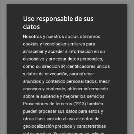
3
España amplía a siete aeropuertos, entre ellos Alicante-
Elche y Manises, los controles aleatorios a viajeros de
Uso responsable de sus
Italia
datos
4
La Biblioteca Valenciana conmemora el 750 aniversario
Nosotros y nuestros socios utilizamos
del legado de Jaume I
cookies y tecnologías similares para
5
Una gran cadena humana de cariño y reivindicación se
almacenar y acceder a información en su
vuelve a abrazar en las playas por el Mar Menor
dispositivo y procesar datos personales,
como su dirección IP, identificadores únicos
y datos de navegación, para ofrecer
anuncios y contenido personalizados, medir
anuncios y contenido, obtener información
sobre la audiencia y mejorar los servicios.
Recibe toda la actualidad de
Proveedores de terceros (1913)
también
Plaza Podcast en tu correo
pueden procesar sus datos para estos y
otros fines, incluido el uso de datos de
Quiero suscribirme
geolocalización precisos y características
del dispositivo. Sus elecciones se aplican