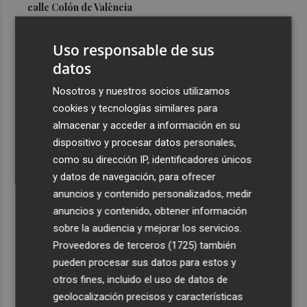
calle Colón de València
3
El Hospital del Vinalopó se consolida como referente en
Uso responsable de sus
la atención al nacimiento
datos
4
El proyecto 'Gramola' evalúa estrategias sostenibles
para reducir las alteraciones internas de la granada
Nosotros y nuestros socios utilizamos
mollar de Elche
cookies y tecnologías similares para
almacenar y acceder a información en su
5
El talento murciano conquista Cimeria: Dagnino ilustra
dispositivo y procesar datos personales,
'Aguas peligrosas' de Conan el Bárbaro
como su dirección IP, identificadores únicos
y datos de navegación, para ofrecer
anuncios y contenido personalizados, medir
anuncios y contenido, obtener información
sobre la audiencia y mejorar los servicios.
Recibe toda la actualidad de
Proveedores de terceros (1725)
también
Plaza Podcast en tu correo
pueden procesar sus datos para estos y
otros fines, incluido el uso de datos de
Quiero suscribirme
geolocalización precisos y características