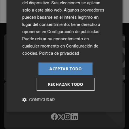
del dispositivo. Sus elecciones se aplican
solo a este sitio web. Algunos proveedores
pueden basarse en el interés legítimo en
lugar del consentimiento; tiene derecho a
oponerse en
Configuración de publicidad
.
Puede retirar su consentimiento en
Suscríbete al Boletín
cualquier momento en
Configuración de
cookies
.
Política de privacidad
Todos los días a primera hora en tu email
¡Quiero suscribirme!
ACEPTAR TODO
RECHAZAR TODO
Síguenos en redes
CONFIGURAR
Plaza Podcast, desde cualquier medio