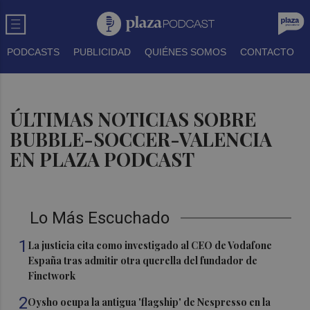
PODCASTS
PUBLICIDAD
QUIÉNES SOMOS
CONTACTO
ÚLTIMAS NOTICIAS SOBRE
BUBBLE-SOCCER-VALENCIA
EN PLAZA PODCAST
Lo Más Escuchado
1
La justicia cita como investigado al CEO de Vodafone
España tras admitir otra querella del fundador de
Finetwork
2
Oysho ocupa la antigua 'flagship' de Nespresso en la