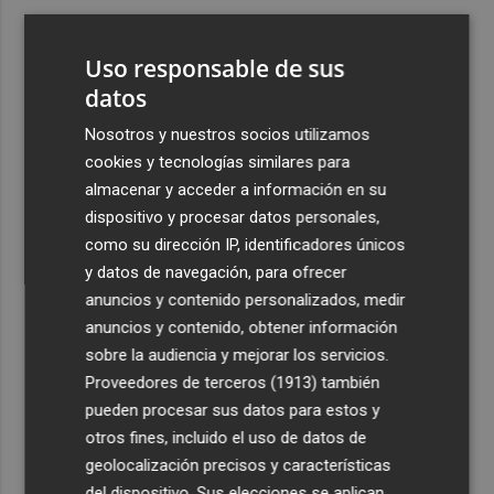
3
La subida salarial media pactada en convenio escala al
3,02% en julio, pero sigue por debajo del IPC
Uso responsable de sus
4
datos
El futuro de la IA: un nuevo enfoque desde Valencia
aboga por la evaluación para que sea "responsable"
Nosotros y nuestros socios utilizamos
5
La calle Cantarerías de Cartagena estrena pavimento:
cookies y tecnologías similares para
avanza la obra de la Morería Baja como nuevo eje
almacenar y acceder a información en su
peatonal hacia San Fernando
dispositivo y procesar datos personales,
como su dirección IP, identificadores únicos
y datos de navegación, para ofrecer
anuncios y contenido personalizados, medir
anuncios y contenido, obtener información
sobre la audiencia y mejorar los servicios.
Recibe toda la actualidad de
Proveedores de terceros (1913)
también
Plaza Podcast en tu correo
pueden procesar sus datos para estos y
otros fines, incluido el uso de datos de
Quiero suscribirme
geolocalización precisos y características
del dispositivo. Sus elecciones se aplican