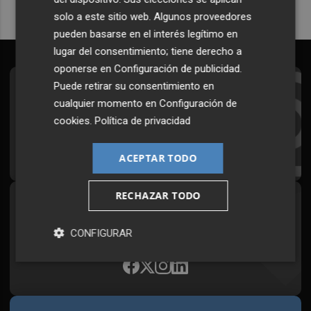
solo a este sitio web. Algunos proveedores
pueden basarse en el interés legítimo en
lugar del consentimiento; tiene derecho a
oponerse en
Configuración de publicidad
.
Puede retirar su consentimiento en
Suscríbete al Boletín
cualquier momento en
Configuración de
Todos los días a primera hora en tu email
cookies
.
Política de privacidad
¡Quiero suscribirme!
ACEPTAR TODO
RECHAZAR TODO
Síguenos en redes
Plaza Podcast, desde cualquier medio
CONFIGURAR