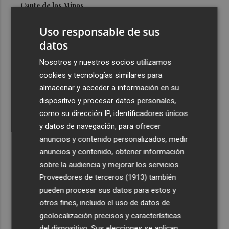
Cante de las Minas
3
El Castell de l'Olla de Altea 2026, en imágenes
Uso responsable de sus
datos
4
El Villarreal pone el broche de oro a la pretemporada
Nosotros y nuestros socios utilizamos
con una victoria contra el Galatasaray
cookies y tecnologías similares para
5
Kiat Lim preside por primera vez un partido en Mestalla
almacenar y acceder a información en su
dispositivo y procesar datos personales,
como su dirección IP, identificadores únicos
y datos de navegación, para ofrecer
anuncios y contenido personalizados, medir
anuncios y contenido, obtener información
sobre la audiencia y mejorar los servicios.
Recibe toda la actualidad de
Proveedores de terceros (1913)
también
Plaza Podcast en tu correo
pueden procesar sus datos para estos y
otros fines, incluido el uso de datos de
Quiero suscribirme
geolocalización precisos y características
del dispositivo. Sus elecciones se aplican