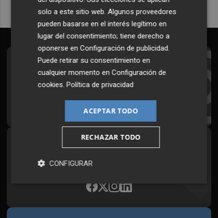
solo a este sitio web. Algunos proveedores
pueden basarse en el interés legítimo en
lugar del consentimiento; tiene derecho a
oponerse en
Configuración de publicidad
.
Puede retirar su consentimiento en
Suscríbete al Boletín
cualquier momento en
Configuración de
Todos los días a primera hora en tu email
cookies
.
Política de privacidad
¡Quiero suscribirme!
ACEPTAR TODO
RECHAZAR TODO
Síguenos en redes
Plaza Podcast, desde cualquier medio
CONFIGURAR