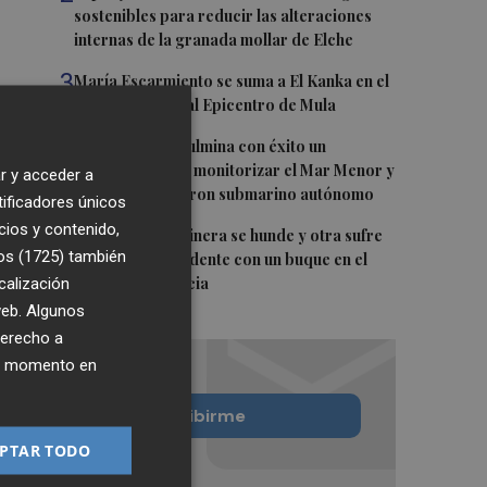
sostenibles para reducir las alteraciones
internas de la granada mollar de Elche
3
María Escarmiento se suma a El Kanka en el
cartel del festival Epicentro de Mula
4
UPCT Makers culmina con éxito un
catamarán para monitorizar el Mar Menor y
r y acceder a
ya prepara un dron submarino autónomo
tificadores únicos
cios y contenido,
5
Una batea clochinera se hunde y otra sufre
os (1725)
también
daños en un incidente con un buque en el
calización
puerto de Valencia
 web. Algunos
derecho a
ier momento en
Quiero suscribirme
PTAR TODO