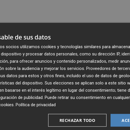
able de sus datos
os socios utilizamos cookies y tecnologías similares para almacena
dispositivo y procesar datos personales, como su dirección IP, iden
ción, para ofrecer anuncios y contenido personalizados, medir anun
n sobre la audiencia y mejorar los servicios.
Proveedores de tercer
s datos para estos y otros fines, incluido el uso de datos de geolo
rísticas del dispositivo. Sus elecciones se aplican solo a este sitio
 basarse en el interés legítimo en lugar del consentimiento; tiene 
guración de publicidad
. Puede retirar su consentimiento en cualqu
Recibe toda la actualidad de
cookies
.
Política de privacidad
Plaza Podcast en tu correo
RECHAZAR TODO
ACE