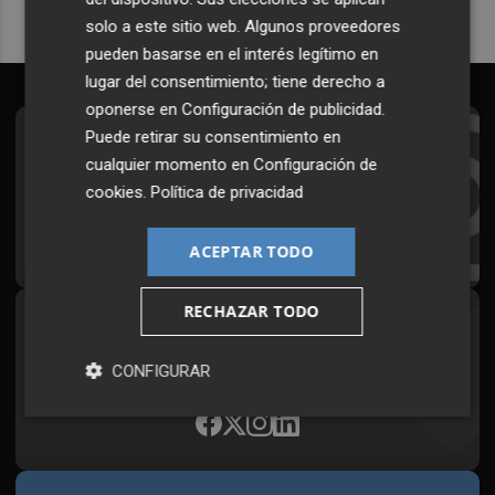
solo a este sitio web. Algunos proveedores
pueden basarse en el interés legítimo en
lugar del consentimiento; tiene derecho a
oponerse en
Configuración de publicidad
.
Puede retirar su consentimiento en
Suscríbete al Boletín
cualquier momento en
Configuración de
Todos los días a primera hora en tu email
cookies
.
Política de privacidad
¡Quiero suscribirme!
ACEPTAR TODO
RECHAZAR TODO
Síguenos en redes
Plaza Podcast, desde cualquier medio
CONFIGURAR