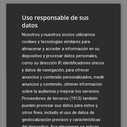
3
Aemet prevé peligro de incendios "muy alto" o
"extremo" en la mayor parte de la Península y Baleares
Uso responsable de sus
el día del eclipse
datos
4
Company: “Estamos comenzando a ver el equipo que
Nosotros y nuestros socios utilizamos
queremos ver en la Liga”
cookies y tecnologías similares para
5
Ocho helicópteros, un avión y más de 100 brigadas se
almacenar y acceder a información en su
movilizan en Moratalla por un incendio forestal
dispositivo y procesar datos personales,
como su dirección IP, identificadores únicos
y datos de navegación, para ofrecer
anuncios y contenido personalizados, medir
anuncios y contenido, obtener información
sobre la audiencia y mejorar los servicios.
Recibe toda la actualidad de
Proveedores de terceros (1913)
también
Plaza Podcast en tu correo
pueden procesar sus datos para estos y
otros fines, incluido el uso de datos de
Quiero suscribirme
geolocalización precisos y características
del dispositivo. Sus elecciones se aplican