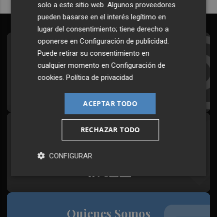
solo a este sitio web. Algunos proveedores
pueden basarse en el interés legítimo en
lugar del consentimiento; tiene derecho a
oponerse en
Configuración de publicidad
.
Suscríbete al Boletín
Puede retirar su consentimiento en
cualquier momento en
Configuración de
Todos los días a primera hora en tu email
cookies
.
Política de privacidad
¡Quiero suscribirme!
ACEPTAR TODO
RECHAZAR TODO
Síguenos en redes
Plaza Podcast, desde cualquier medio
CONFIGURAR
Quienes Somos