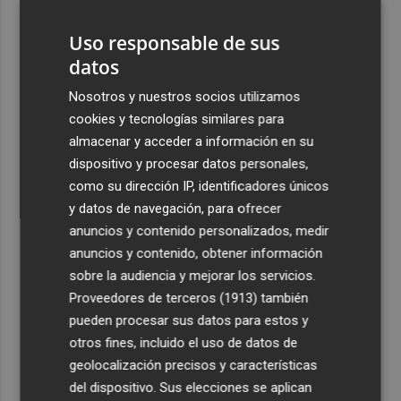
3
Ruz ya hace planes para un posible futuro de Clarisas,
más allá de la rehabilitación: ¿retorno de la Dama?
Uso responsable de sus
datos
4
ViviFind, el buscador inmobiliario con IA surgido del
PCUMH, prepara sus primeras alianzas con el sector
Nosotros y nuestros socios utilizamos
cookies y tecnologías similares para
5
Castelló apuesta por convertir el eclipse en un referente
almacenar y acceder a información en su
científico: recibirá a un gran equipo de expertos
dispositivo y procesar datos personales,
como su dirección IP, identificadores únicos
y datos de navegación, para ofrecer
anuncios y contenido personalizados, medir
anuncios y contenido, obtener información
Recibe toda la actualidad de
sobre la audiencia y mejorar los servicios.
Plaza Podcast en tu correo
Proveedores de terceros (1913)
también
pueden procesar sus datos para estos y
Quiero suscribirme
otros fines, incluido el uso de datos de
geolocalización precisos y características
del dispositivo. Sus elecciones se aplican