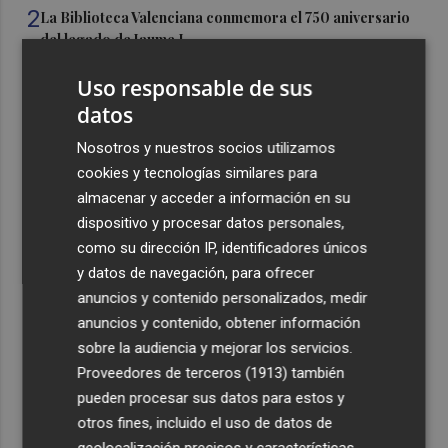
2
La Biblioteca Valenciana conmemora el 750 aniversario
del legado de Jaume I
3
Una gran cadena humana de cariño y reivindicación se
Uso responsable de sus
vuelve a abrazar en las playas por el Mar Menor
datos
4
Levantan el confinamiento del municipio castellonense
Nosotros y nuestros socios utilizamos
de Sierra Engarcerán por el incendio
cookies y tecnologías similares para
5
Juan Tallón, Marta Jiménez Serrano o Juan Evaristo Valls
almacenar y acceder a información en su
Boix, protagonistas de la programación de agosto de
dispositivo y procesar datos personales,
Entre Libros en Benicàssim
como su dirección IP, identificadores únicos
y datos de navegación, para ofrecer
anuncios y contenido personalizados, medir
anuncios y contenido, obtener información
sobre la audiencia y mejorar los servicios.
Proveedores de terceros (1913)
también
Recibe toda la actualidad de
pueden procesar sus datos para estos y
Plaza Podcast en tu correo
otros fines, incluido el uso de datos de
geolocalización precisos y características