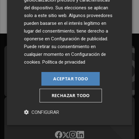
Quiero suscribirme
del dispositivo. Sus elecciones se aplican
solo a este sitio web. Algunos proveedores
pueden basarse en el interés legítimo en
lugar del consentimiento; tiene derecho a
oponerse en
Configuración de publicidad
.
Puede retirar su consentimiento en
cualquier momento en
Configuración de
Suscríbete al Boletín
cookies
.
Política de privacidad
Todos los días a primera hora en tu email
ACEPTAR TODO
¡Quiero suscribirme!
RECHAZAR TODO
Síguenos en redes
CONFIGURAR
Plaza Podcast, desde cualquier medio