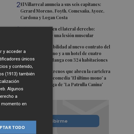
2
El Villarreal anuncia a sus seis capitanes:
Gerard Moreno, Foyth, Comesaña, Ayoze,
Cardona y Logan Costa
3
Más problemas en el lateral derecho:
Monferrer sufre una lesión muscular
4
San Javier da viabilidad al nuevo contrato del
r y acceder a
transporte urbano y a un hotel de cuatro
tificadores únicos
estrellas en La Manga con 324 habitaciones
cios y contenido,
5
Estos son los estrenos que abren la cartelera
os (1913)
también
en agosto: de la comedia 'El último mono' a
calización
una nueva entrega de 'La Patrulla Canina'
 web. Algunos
derecho a
ier momento en
Quiero suscribirme
PTAR TODO