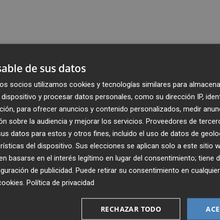
able de sus datos
os socios utilizamos cookies y tecnologías similares para almacena
dispositivo y procesar datos personales, como su dirección IP, iden
ción, para ofrecer anuncios y contenido personalizados, medir anun
n sobre la audiencia y mejorar los servicios.
Proveedores de tercer
s datos para estos y otros fines, incluido el uso de datos de geolo
rísticas del dispositivo. Sus elecciones se aplican solo a este sitio
 basarse en el interés legítimo en lugar del consentimiento; tiene 
guración de publicidad
. Puede retirar su consentimiento en cualqu
cookies
.
Política de privacidad
Recibe toda la actualidad de
Plaza Podcast en tu correo
RECHAZAR TODO
ACE