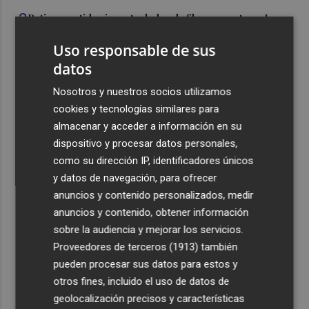
3
Retiran vertidos incontrolados de fibrocemento en La
Aljorra, La Palma, Los Belones, Torreciega, El Palmero,
Uso responsable de sus
Los Chorrillos y La Aparecida
datos
4
El eclipse del 12 de agosto será "un espectáculo visual" y
permitirá ver las perseidas "de día"
Nosotros y nuestros socios utilizamos
cookies y tecnologías similares para
5
Marián Cano: "No permitiremos ligar los apartamentos
almacenar y acceder a información en su
turísticos a un problema de vivienda que el Gobierno no
dispositivo y procesar datos personales,
afronta"
como su dirección IP, identificadores únicos
y datos de navegación, para ofrecer
anuncios y contenido personalizados, medir
anuncios y contenido, obtener información
sobre la audiencia y mejorar los servicios.
Recibe toda la actualidad de
Proveedores de terceros (1913)
también
Plaza Podcast en tu correo
pueden procesar sus datos para estos y
otros fines, incluido el uso de datos de
Quiero suscribirme
geolocalización precisos y características