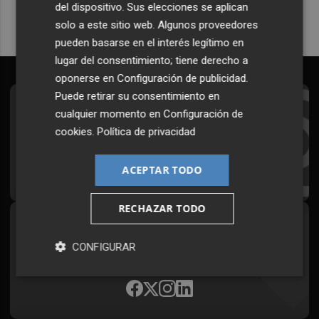
del dispositivo. Sus elecciones se aplican
solo a este sitio web. Algunos proveedores
pueden basarse en el interés legítimo en
lugar del consentimiento; tiene derecho a
oponerse en
Configuración de publicidad
.
Puede retirar su consentimiento en
Suscríbete al Boletín
cualquier momento en
Configuración de
cookies
.
Política de privacidad
Todos los días a primera hora en tu email
¡Quiero suscribirme!
ACEPTAR TODO
RECHAZAR TODO
Síguenos en redes
CONFIGURAR
Plaza Podcast, desde cualquier medio