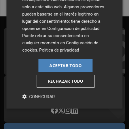
solo a este sitio web. Algunos proveedores
pueden basarse en el interés legítimo en
lugar del consentimiento; tiene derecho a
oponerse en
Configuración de publicidad
.
Puede retirar su consentimiento en
Suscríbete al Boletín
cualquier momento en
Configuración de
Todos los días a primera hora en tu email
cookies
.
Política de privacidad
¡Quiero suscribirme!
ACEPTAR TODO
RECHAZAR TODO
Síguenos en redes
Plaza Podcast, desde cualquier medio
CONFIGURAR