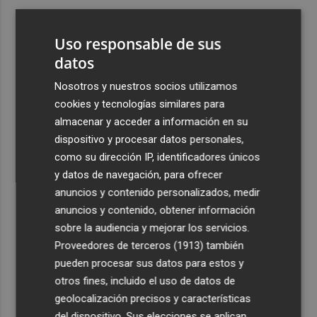
3
Aemet prevé peligro de incendios "muy alto" o
"extremo" en la mayor parte de la Península y Baleares
Uso responsable de sus
el día del eclipse
datos
4
Company: “Estamos comenzando a ver el equipo que
Nosotros y nuestros socios utilizamos
queremos ver en la Liga”
cookies y tecnologías similares para
5
Ocho helicópteros, un avión y más de 100 brigadas se
almacenar y acceder a información en su
movilizan en Moratalla por un incendio forestal
dispositivo y procesar datos personales,
como su dirección IP, identificadores únicos
y datos de navegación, para ofrecer
anuncios y contenido personalizados, medir
anuncios y contenido, obtener información
sobre la audiencia y mejorar los servicios.
Recibe toda la actualidad de
Proveedores de terceros (1913)
también
Plaza Podcast en tu correo
pueden procesar sus datos para estos y
otros fines, incluido el uso de datos de
Quiero suscribirme
geolocalización precisos y características
del dispositivo. Sus elecciones se aplican