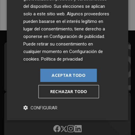
del dispositivo. Sus elecciones se aplican
solo a este sitio web. Algunos proveedores
pueden basarse en el interés legítimo en
lugar del consentimiento; tiene derecho a
oponerse en
Configuración de publicidad
.
Puede retirar su consentimiento en
cualquier momento en
Configuración de
Suscríbete al Boletín
cookies
.
Política de privacidad
Todos los días a primera hora en tu email
ACEPTAR TODO
¡Quiero suscribirme!
RECHAZAR TODO
Síguenos en redes
CONFIGURAR
Plaza Podcast, desde cualquier medio