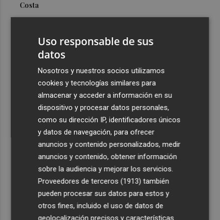
Costa
3
Más problemas en el lateral derecho: Monferrer sufre
una lesión muscular
Uso responsable de sus
4
datos
San Javier da viabilidad al nuevo contrato del transporte
urbano y a un hotel de cuatro estrellas en La Manga con
Nosotros y nuestros socios utilizamos
324 habitaciones
cookies y tecnologías similares para
5
Estos son los estrenos que abren la cartelera en agosto:
almacenar y acceder a información en su
de la comedia 'El último mono' a una nueva entrega de
dispositivo y procesar datos personales,
'La Patrulla Canina'
como su dirección IP, identificadores únicos
y datos de navegación, para ofrecer
anuncios y contenido personalizados, medir
anuncios y contenido, obtener información
sobre la audiencia y mejorar los servicios.
Proveedores de terceros (1913)
también
Recibe toda la actualidad de
pueden procesar sus datos para estos y
Plaza Podcast en tu correo
otros fines, incluido el uso de datos de
geolocalización precisos y características
Quiero suscribirme