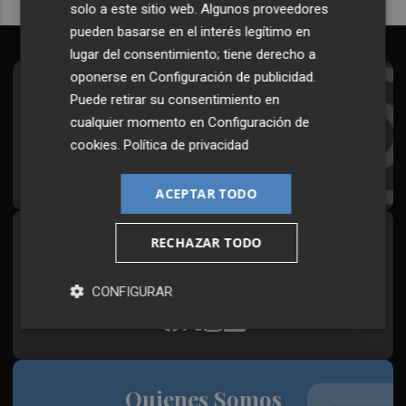
solo a este sitio web. Algunos proveedores
pueden basarse en el interés legítimo en
lugar del consentimiento; tiene derecho a
oponerse en
Configuración de publicidad
.
Suscríbete al Boletín
Puede retirar su consentimiento en
cualquier momento en
Configuración de
Todos los días a primera hora en tu email
cookies
.
Política de privacidad
¡Quiero suscribirme!
ACEPTAR TODO
RECHAZAR TODO
Síguenos en redes
Plaza Podcast, desde cualquier medio
CONFIGURAR
Quienes Somos