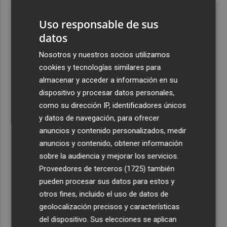
3
Fallece Andrés Gómez Mora, expresidente de Eurocaja
Rural
Uso responsable de sus
datos
4
Abanilla se alía con Mempleo para facilitar la movilidad
de personas mayores y dependientes
Nosotros y nuestros socios utilizamos
cookies y tecnologías similares para
5
Ceuta señala que al Gobierno le "consta" el llamamiento
almacenar y acceder a información en su
por redes a una nueva entrada masiva el 15 de agosto
dispositivo y procesar datos personales,
como su dirección IP, identificadores únicos
y datos de navegación, para ofrecer
anuncios y contenido personalizados, medir
anuncios y contenido, obtener información
Recibe toda la actualidad de
sobre la audiencia y mejorar los servicios.
Plaza Podcast en tu correo
Proveedores de terceros (1725)
también
pueden procesar sus datos para estos y
Quiero suscribirme
otros fines, incluido el uso de datos de
geolocalización precisos y características
del dispositivo. Sus elecciones se aplican