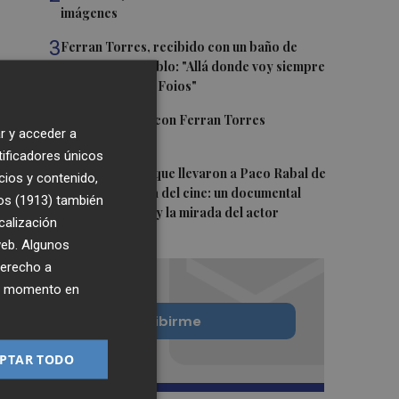
imágenes
3
Ferran Torres, recibido con un baño de
masas en su pueblo: "Allá donde voy siempre
digo que soy de Foios"
4
Foios se vuelca con Ferran Torres
r y acceder a
tificadores únicos
5
Las '200 vidas' que llevaron a Paco Rabal de
cios y contenido,
Águilas a la cima del cine: un documental
os (1913)
también
recupera la voz y la mirada del actor
calización
 web. Algunos
derecho a
ier momento en
Quiero suscribirme
PTAR TODO