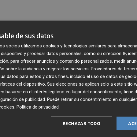
able de sus datos
os socios utilizamos cookies y tecnologías similares para almacena
dispositivo y procesar datos personales, como su dirección IP, iden
ción, para ofrecer anuncios y contenido personalizados, medir anun
n sobre la audiencia y mejorar los servicios.
Proveedores de tercer
s datos para estos y otros fines, incluido el uso de datos de geolo
rísticas del dispositivo. Sus elecciones se aplican solo a este sitio
 basarse en el interés legítimo en lugar del consentimiento; tiene 
guración de publicidad
. Puede retirar su consentimiento en cualqu
Recibe toda la actualidad de
cookies
.
Política de privacidad
Plaza Podcast en tu correo
RECHAZAR TODO
ACE