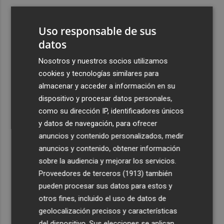
3
Ferran Torres, recibido con un baño de masas en su
pueblo: "Allá donde voy siempre digo que soy de Foios"
Uso responsable de sus
4
datos
Foios se vuelca con Ferran Torres
Nosotros y nuestros socios utilizamos
5
Las '200 vidas' que llevaron a Paco Rabal de Águilas a la
cookies y tecnologías similares para
cima del cine: un documental recupera la voz y la mirada
almacenar y acceder a información en su
del actor
dispositivo y procesar datos personales,
como su dirección IP, identificadores únicos
y datos de navegación, para ofrecer
anuncios y contenido personalizados, medir
anuncios y contenido, obtener información
sobre la audiencia y mejorar los servicios.
Recibe toda la actualidad de
Proveedores de terceros (1913)
también
Plaza Podcast en tu correo
pueden procesar sus datos para estos y
otros fines, incluido el uso de datos de
Quiero suscribirme
geolocalización precisos y características
del dispositivo. Sus elecciones se aplican