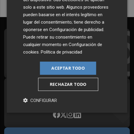
solo a este sitio web. Algunos proveedores
pueden basarse en el interés legítimo en
lugar del consentimiento; tiene derecho a
oponerse en
Configuración de publicidad
.
Puede retirar su consentimiento en
Suscríbete al Boletín
cualquier momento en
Configuración de
Todos los días a primera hora en tu email
cookies
.
Política de privacidad
¡Quiero suscribirme!
ACEPTAR TODO
RECHAZAR TODO
Síguenos en redes
Plaza Podcast, desde cualquier medio
CONFIGURAR