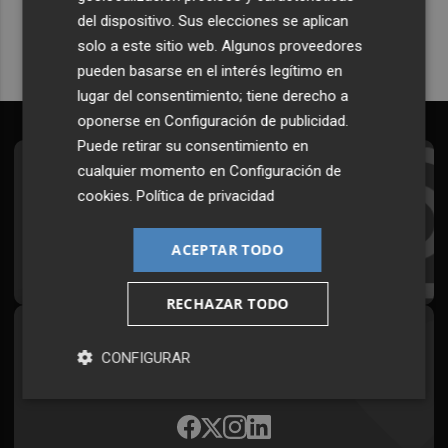
del dispositivo. Sus elecciones se aplican
solo a este sitio web. Algunos proveedores
pueden basarse en el interés legítimo en
lugar del consentimiento; tiene derecho a
oponerse en
Configuración de publicidad
.
Puede retirar su consentimiento en
cualquier momento en
Configuración de
Suscríbete al Boletín
cookies
.
Política de privacidad
Todos los días a primera hora en tu email
ACEPTAR TODO
¡Quiero suscribirme!
RECHAZAR TODO
Síguenos en redes
CONFIGURAR
Plaza Podcast, desde cualquier medio