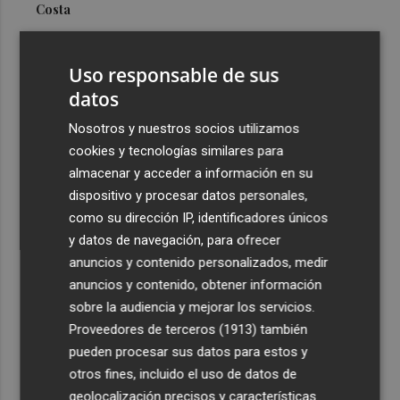
Costa
3
Más problemas en el lateral derecho: Monferrer sufre
una lesión muscular
Uso responsable de sus
4
datos
San Javier da viabilidad al nuevo contrato del transporte
urbano y a un hotel de cuatro estrellas en La Manga con
Nosotros y nuestros socios utilizamos
324 habitaciones
cookies y tecnologías similares para
5
Estos son los estrenos que abren la cartelera en agosto:
almacenar y acceder a información en su
de la comedia 'El último mono' a una nueva entrega de
dispositivo y procesar datos personales,
'La Patrulla Canina'
como su dirección IP, identificadores únicos
y datos de navegación, para ofrecer
anuncios y contenido personalizados, medir
anuncios y contenido, obtener información
sobre la audiencia y mejorar los servicios.
Proveedores de terceros (1913)
también
Recibe toda la actualidad de
pueden procesar sus datos para estos y
Plaza Podcast en tu correo
otros fines, incluido el uso de datos de
geolocalización precisos y características
Quiero suscribirme