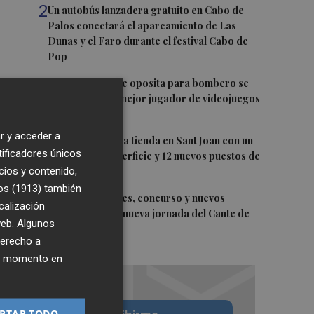
2
Un autobús lanzadera gratuito en Cabo de
Palos conectará el aparcamiento de Las
Dunas y el Faro durante el festival Cabo de
Pop
3
Un alicantino que oposita para bombero se
convierte en el mejor jugador de videojuegos
de España
r y acceder a
4
Lidl inaugura una tienda en Sant Joan con un
tificadores únicos
60% más de superficie y 12 nuevos puestos de
cios y contenido,
trabajo
os (1913)
también
5
Tardes Culturales, concurso y nuevos
calización
talentos, en una nueva jornada del Cante de
 web. Algunos
las Minas
derecho a
ier momento en
PTAR TODO