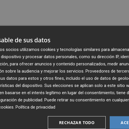
able de sus datos
os socios utilizamos cookies y tecnologías similares para almacena
dispositivo y procesar datos personales, como su dirección IP, iden
ción, para ofrecer anuncios y contenido personalizados, medir anun
n sobre la audiencia y mejorar los servicios.
Proveedores de tercer
s datos para estos y otros fines, incluido el uso de datos de geolo
rísticas del dispositivo. Sus elecciones se aplican solo a este sitio
 basarse en el interés legítimo en lugar del consentimiento; tiene 
guración de publicidad
. Puede retirar su consentimiento en cualqu
cookies
.
Política de privacidad
Recibe toda la actualidad de
Plaza Podcast en tu correo
RECHAZAR TODO
ACE