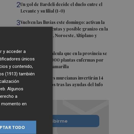
2
Un gol de Bardeli decide el duelo entre el
Levante y su filial (1-0)
3
Vuelven las lluvias este domingo: activan la
alerta por tormentas y posible granizo en la
Vega del Segura, Noroeste, Altiplano y
Guadalentín
r y acceder a
4
Asaja Alicante calcula que en la provincia se
tificadores únicos
arrancarán 50.000 plantas enfermas por
cios y contenido,
clorosis nervial amarilla
os (1913)
también
5
Más de 90 pymes murcianas invertirán 14
calización
millones de euros tras las ayudas del Info
 web. Algunos
derecho a
ier momento en
Quiero suscribirme
PTAR TODO