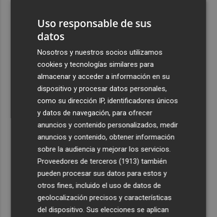
Mestalla
Uso responsable de sus
4
Aemet prevé peligro de incendios "muy alto" o
datos
"extremo" en la mayor parte de la Península y Baleares
el día del eclipse
Nosotros y nuestros socios utilizamos
cookies y tecnologías similares para
5
Company: “Estamos comenzando a ver el equipo que
almacenar y acceder a información en su
queremos ver en la Liga”
dispositivo y procesar datos personales,
como su dirección IP, identificadores únicos
y datos de navegación, para ofrecer
anuncios y contenido personalizados, medir
anuncios y contenido, obtener información
Recibe toda la actualidad de
sobre la audiencia y mejorar los servicios.
Plaza Podcast en tu correo
Proveedores de terceros (1913)
también
pueden procesar sus datos para estos y
Quiero suscribirme
otros fines, incluido el uso de datos de
geolocalización precisos y características
del dispositivo. Sus elecciones se aplican