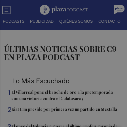
PODCASTS
PUBLICIDAD
QUIÉNES SOMOS
CONTACTO
ÚLTIMAS NOTICIAS SOBRE C9
EN PLAZA PODCAST
Lo Más Escuchado
1
El Villarreal pone el broche de oro a la pretemporada
con una victoria contra el Galatasaray
2
Kiat Lim preside por primera vez un partido en Mestalla
3
El once del Valencia CF para el último Trofeu Taronja de