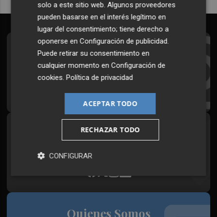
solo a este sitio web. Algunos proveedores
pueden basarse en el interés legítimo en
lugar del consentimiento; tiene derecho a
oponerse en
Configuración de publicidad
.
Suscríbete al Boletín
Puede retirar su consentimiento en
cualquier momento en
Configuración de
Todos los días a primera hora en tu email
cookies
.
Política de privacidad
¡Quiero suscribirme!
ACEPTAR TODO
RECHAZAR TODO
Síguenos en redes
Plaza Podcast, desde cualquier medio
CONFIGURAR
Quienes Somos