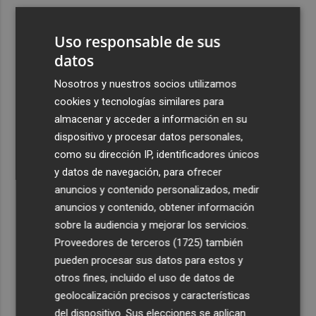
3
El Hospital del Vinalopó se consolida como referente en
la atención al nacimiento
Uso responsable de sus
4
El proyecto 'Gramola' evalúa estrategias sostenibles
datos
para reducir las alteraciones internas de la granada
Nosotros y nuestros socios utilizamos
mollar de Elche
cookies y tecnologías similares para
5
El talento murciano conquista Cimeria: Dagnino ilustra
almacenar y acceder a información en su
'Aguas peligrosas' de Conan el Bárbaro
dispositivo y procesar datos personales,
como su dirección IP, identificadores únicos
y datos de navegación, para ofrecer
anuncios y contenido personalizados, medir
anuncios y contenido, obtener información
sobre la audiencia y mejorar los servicios.
Recibe toda la actualidad de
Proveedores de terceros (1725)
también
Plaza Podcast en tu correo
pueden procesar sus datos para estos y
otros fines, incluido el uso de datos de
Quiero suscribirme
geolocalización precisos y características
del dispositivo. Sus elecciones se aplican