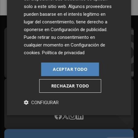
solo a este sitio web. Algunos proveedores
pueden basarse en el interés legítimo en
lugar del consentimiento; tiene derecho a
oponerse en
Configuración de publicidad
.
Puede retirar su consentimiento en
Suscríbete al Boletín
cualquier momento en
Configuración de
Todos los días a primera hora en tu email
cookies
.
Política de privacidad
¡Quiero suscribirme!
ACEPTAR TODO
RECHAZAR TODO
Síguenos en redes
Plaza Podcast, desde cualquier medio
CONFIGURAR