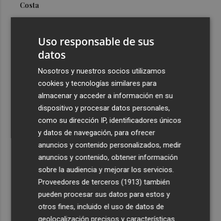
Costa
3
Más problemas en el lateral derecho: Monferrer sufre
una lesión muscular
Uso responsable de sus
4
datos
San Javier da viabilidad al nuevo contrato del transporte
urbano y a un hotel de cuatro estrellas en La Manga con
Nosotros y nuestros socios utilizamos
324 habitaciones
cookies y tecnologías similares para
5
Estos son los estrenos que abren la cartelera en agosto:
almacenar y acceder a información en su
de la comedia 'El último mono' a una nueva entrega de
dispositivo y procesar datos personales,
'La Patrulla Canina'
como su dirección IP, identificadores únicos
y datos de navegación, para ofrecer
anuncios y contenido personalizados, medir
anuncios y contenido, obtener información
sobre la audiencia y mejorar los servicios.
Proveedores de terceros (1913)
también
Recibe toda la actualidad de
pueden procesar sus datos para estos y
Plaza Podcast en tu correo
otros fines, incluido el uso de datos de
geolocalización precisos y características
Quiero suscribirme