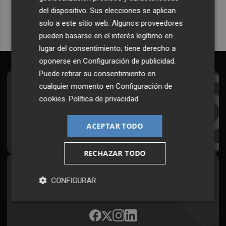
del dispositivo. Sus elecciones se aplican
solo a este sitio web. Algunos proveedores
pueden basarse en el interés legítimo en
lugar del consentimiento; tiene derecho a
oponerse en
Configuración de publicidad
.
Puede retirar su consentimiento en
cualquier momento en
Configuración de
Suscríbete al Boletín
cookies
.
Política de privacidad
Todos los días a primera hora en tu email
ACEPTAR TODO
¡Quiero suscribirme!
RECHAZAR TODO
Síguenos en redes
CONFIGURAR
Plaza Podcast, desde cualquier medio