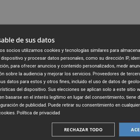
able de sus datos
os socios utilizamos cookies y tecnologías similares para almacena
dispositivo y procesar datos personales, como su dirección IP, iden
ción, para ofrecer anuncios y contenido personalizados, medir anun
n sobre la audiencia y mejorar los servicios.
Proveedores de tercer
s datos para estos y otros fines, incluido el uso de datos de geolo
rísticas del dispositivo. Sus elecciones se aplican solo a este sitio
 basarse en el interés legítimo en lugar del consentimiento; tiene 
guración de publicidad
. Puede retirar su consentimiento en cualqu
Recibe toda la actualidad de
cookies
.
Política de privacidad
Plaza Podcast en tu correo
RECHAZAR TODO
ACE