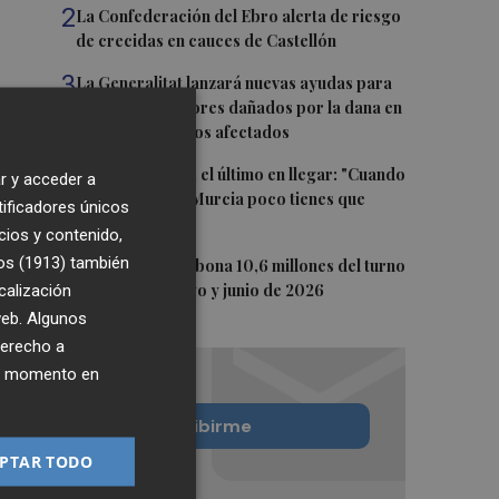
2
La Confederación del Ebro alerta de riesgo
de crecidas en cauces de Castellón
3
La Generalitat lanzará nuevas ayudas para
reparar ascensores dañados por la dana en
todos los edificios afectados
4
Álvaro Giménez, el último en llegar: "Cuando
r y acceder a
te llama el Real Murcia poco tienes que
tificadores únicos
pensar"
cios y contenido,
os (1913)
5
también
La Generalitat abona 10,6 millones del turno
calización
de oficio de mayo y junio de 2026
 web. Algunos
derecho a
ier momento en
Quiero suscribirme
PTAR TODO