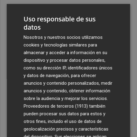
3
Ferran Torres, recibido con un baño de masas en su
pueblo: "Allá donde voy siempre digo que soy de Foios"
Uso responsable de sus
4
datos
Foios se vuelca con Ferran Torres
Nosotros y nuestros socios utilizamos
5
Las '200 vidas' que llevaron a Paco Rabal de Águilas a la
cookies y tecnologías similares para
cima del cine: un documental recupera la voz y la mirada
almacenar y acceder a información en su
del actor
dispositivo y procesar datos personales,
como su dirección IP, identificadores únicos
y datos de navegación, para ofrecer
anuncios y contenido personalizados, medir
anuncios y contenido, obtener información
sobre la audiencia y mejorar los servicios.
Recibe toda la actualidad de
Proveedores de terceros (1913)
también
Plaza Podcast en tu correo
pueden procesar sus datos para estos y
otros fines, incluido el uso de datos de
Quiero suscribirme
geolocalización precisos y características
del dispositivo. Sus elecciones se aplican