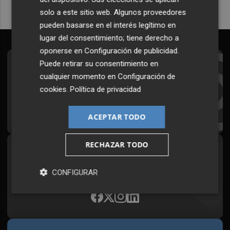
solo a este sitio web. Algunos proveedores
pueden basarse en el interés legítimo en
lugar del consentimiento; tiene derecho a
oponerse en
Configuración de publicidad
.
Puede retirar su consentimiento en
Suscríbete al Boletín
cualquier momento en
Configuración de
Todos los días a primera hora en tu email
cookies
.
Política de privacidad
¡Quiero suscribirme!
ACEPTAR TODO
RECHAZAR TODO
Síguenos en redes
Plaza Podcast, desde cualquier medio
CONFIGURAR