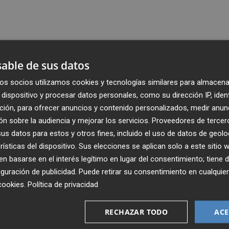
able de sus datos
os socios utilizamos cookies y tecnologías similares para almacena
dispositivo y procesar datos personales, como su dirección IP, iden
ción, para ofrecer anuncios y contenido personalizados, medir anun
n sobre la audiencia y mejorar los servicios.
Proveedores de tercer
s datos para estos y otros fines, incluido el uso de datos de geolo
rísticas del dispositivo. Sus elecciones se aplican solo a este sitio
 basarse en el interés legítimo en lugar del consentimiento; tiene 
guración de publicidad
. Puede retirar su consentimiento en cualqu
Recibe toda la actualidad de
cookies
.
Política de privacidad
Plaza Podcast en tu correo
RECHAZAR TODO
ACE