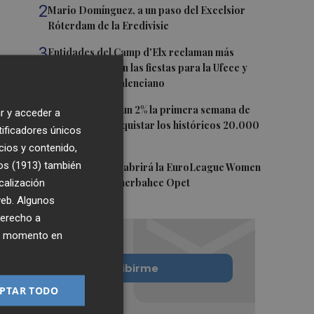
2
Mario Domínguez, a un paso del Excelsior
Róterdam de la Eredivisie
3
Entidades del Camp d'Elx reclaman más
protagonismo en las fiestas para la Ufece y
conciertos en valenciano
4
El Ibex 35 sube un 2% la primera semana de
r y acceder a
agosto tras conquistar los históricos 20.000
tificadores únicos
puntos
cios y contenido,
os (1913)
5
también
Valencia Basket abrirá la EuroLeague Women
calización
en casa ante Fenerbahce Opet
 web. Algunos
derecho a
ier momento en
Quiero suscribirme
PTAR TODO