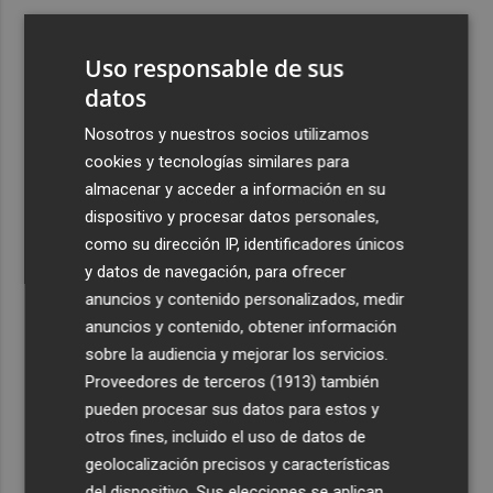
3
El Villarreal cierra la pretemporada con buenas
sensaciones y Ayoze como goleador
Uso responsable de sus
4
datos
Más de medio millar de festeros de Ufece se reivindican
en el pregón en Elche: "se nota, se siente, el campo está
Nosotros y nuestros socios utilizamos
presente"
cookies y tecnologías similares para
5
Cuenta atrás para el Rototom, un festival que hace de la
almacenar y acceder a información en su
diversidad su "seña de identidad"
dispositivo y procesar datos personales,
como su dirección IP, identificadores únicos
y datos de navegación, para ofrecer
anuncios y contenido personalizados, medir
anuncios y contenido, obtener información
sobre la audiencia y mejorar los servicios.
Recibe toda la actualidad de
Proveedores de terceros (1913)
también
Plaza Podcast en tu correo
pueden procesar sus datos para estos y
otros fines, incluido el uso de datos de
Quiero suscribirme
geolocalización precisos y características
del dispositivo. Sus elecciones se aplican