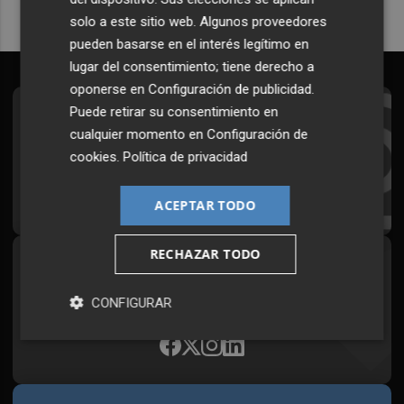
solo a este sitio web. Algunos proveedores
pueden basarse en el interés legítimo en
lugar del consentimiento; tiene derecho a
oponerse en
Configuración de publicidad
.
Puede retirar su consentimiento en
Suscríbete al Boletín
cualquier momento en
Configuración de
Todos los días a primera hora en tu email
cookies
.
Política de privacidad
¡Quiero suscribirme!
ACEPTAR TODO
RECHAZAR TODO
Síguenos en redes
Plaza Podcast, desde cualquier medio
CONFIGURAR