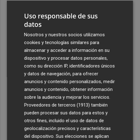
3
El homenaje a Ferran Torres en Foios, en imágenes
Uso responsable de sus
datos
4
Ferran Torres, recibido con un baño de masas en su
pueblo: "Allá donde voy siempre digo que soy de Foios"
Nosotros y nuestros socios utilizamos
cookies y tecnologías similares para
5
Foios se vuelca con Ferran Torres
almacenar y acceder a información en su
dispositivo y procesar datos personales,
como su dirección IP, identificadores únicos
y datos de navegación, para ofrecer
anuncios y contenido personalizados, medir
anuncios y contenido, obtener información
Recibe toda la actualidad de
sobre la audiencia y mejorar los servicios.
Proveedores de terceros (1913)
también
Plaza Podcast en tu correo
pueden procesar sus datos para estos y
Quiero suscribirme
otros fines, incluido el uso de datos de
geolocalización precisos y características
del dispositivo. Sus elecciones se aplican