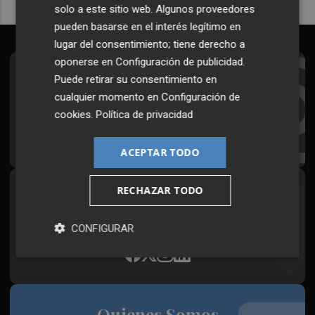
solo a este sitio web. Algunos proveedores
pueden basarse en el interés legítimo en
lugar del consentimiento; tiene derecho a
oponerse en
Configuración de publicidad
.
Suscríbete al Boletín
Puede retirar su consentimiento en
cualquier momento en
Configuración de
Todos los días a primera hora en tu email
cookies
.
Política de privacidad
¡Quiero suscribirme!
ACEPTAR TODO
RECHAZAR TODO
Síguenos en redes
Plaza Podcast, desde cualquier medio
CONFIGURAR
Quienes Somos