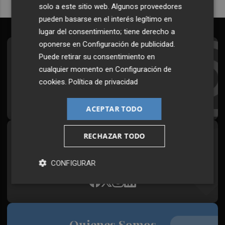
solo a este sitio web. Algunos proveedores
pueden basarse en el interés legítimo en
lugar del consentimiento; tiene derecho a
oponerse en
Configuración de publicidad
.
Suscríbete al Boletín
Puede retirar su consentimiento en
cualquier momento en
Configuración de
Todos los días a primera hora en tu email
cookies
.
Política de privacidad
¡Quiero suscribirme!
ACEPTAR TODO
RECHAZAR TODO
Síguenos en redes
Plaza Podcast, desde cualquier medio
CONFIGURAR
Quienes Somos