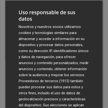
3
La capacidad de los modelos de IA para burlar la
Uso responsable de sus
seguridad alarma a gobiernos y empresas
datos
4
El eclipse solar dispara el turismo y las búsquedas de
alojamiento crecen hasta un 500%
Nosotros y nuestros socios utilizamos
cookies y tecnologías similares para
5
El cubano Papillo triunfa en el certamen del Trovo
almacenar y acceder a información en su
Pascual García-Mateos de La Unión
dispositivo y procesar datos personales,
como su dirección IP, identificadores únicos
y datos de navegación, para ofrecer
anuncios y contenido personalizados, medir
anuncios y contenido, obtener información
Recibe toda la actualidad de
sobre la audiencia y mejorar los servicios.
Proveedores de terceros (1913)
también
Plaza Podcast en tu correo
pueden procesar sus datos para estos y
Quiero suscribirme
otros fines, incluido el uso de datos de
geolocalización precisos y características
del dispositivo. Sus elecciones se aplican