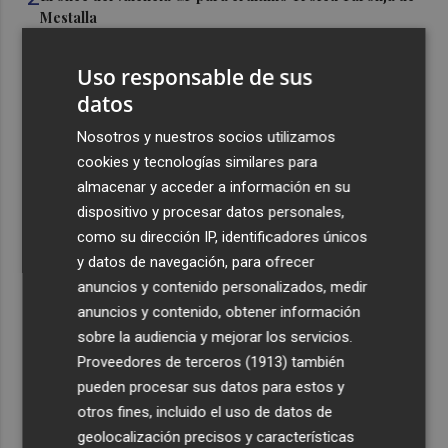
Mestalla
3
Aemet prevé peligro de incendios "muy alto" o
Uso responsable de sus
"extremo" en la mayor parte de la Península y Baleares
datos
el día del eclipse
4
Nosotros y nuestros socios utilizamos
Company: “Estamos comenzando a ver el equipo que
queremos ver en la Liga”
cookies y tecnologías similares para
almacenar y acceder a información en su
5
Ocho helicópteros, un avión y más de 100 brigadas se
dispositivo y procesar datos personales,
movilizan en Moratalla por un incendio forestal
como su dirección IP, identificadores únicos
y datos de navegación, para ofrecer
anuncios y contenido personalizados, medir
anuncios y contenido, obtener información
sobre la audiencia y mejorar los servicios.
Recibe toda la actualidad de
Proveedores de terceros (1913)
también
pueden procesar sus datos para estos y
Plaza Podcast en tu correo
otros fines, incluido el uso de datos de
Quiero suscribirme
geolocalización precisos y características