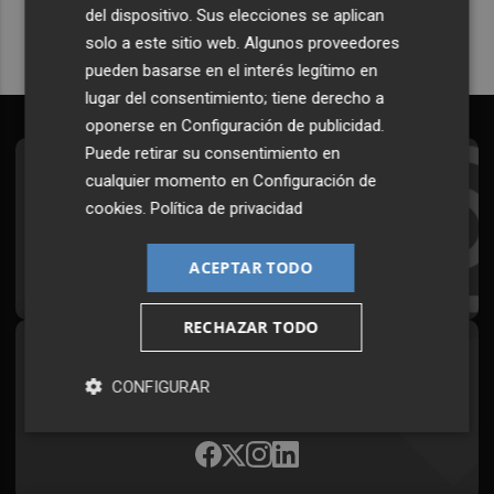
del dispositivo. Sus elecciones se aplican
solo a este sitio web. Algunos proveedores
pueden basarse en el interés legítimo en
lugar del consentimiento; tiene derecho a
oponerse en
Configuración de publicidad
.
Puede retirar su consentimiento en
Suscríbete al Boletín
cualquier momento en
Configuración de
cookies
.
Política de privacidad
Todos los días a primera hora en tu email
ACEPTAR TODO
¡Quiero suscribirme!
RECHAZAR TODO
Síguenos en redes
CONFIGURAR
Plaza Podcast, desde cualquier medio