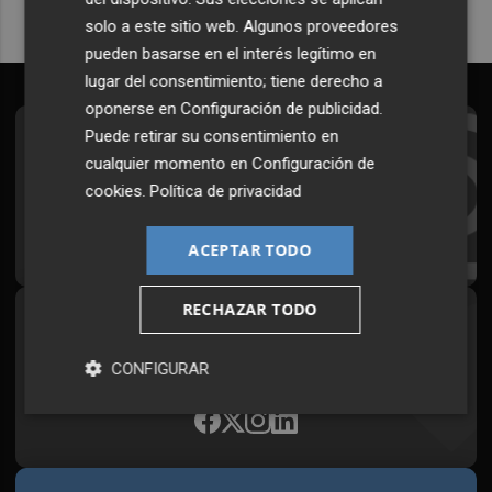
solo a este sitio web. Algunos proveedores
pueden basarse en el interés legítimo en
lugar del consentimiento; tiene derecho a
oponerse en
Configuración de publicidad
.
Puede retirar su consentimiento en
Suscríbete al Boletín
cualquier momento en
Configuración de
Todos los días a primera hora en tu email
cookies
.
Política de privacidad
¡Quiero suscribirme!
ACEPTAR TODO
RECHAZAR TODO
Síguenos en redes
Plaza Podcast, desde cualquier medio
CONFIGURAR