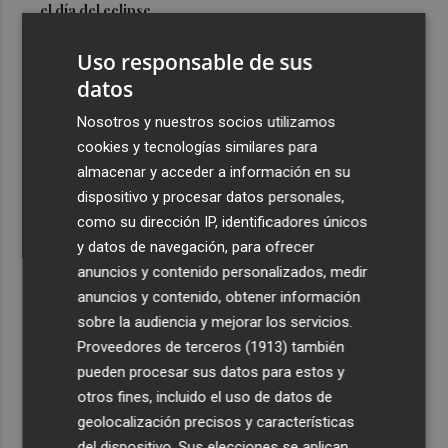
el día del eclipse
3
Company: “Estamos comenzando a ver el equipo que
Uso responsable de sus
queremos ver en la Liga”
datos
4
Ocho helicópteros, un avión y más de 100 brigadas se
Nosotros y nuestros socios utilizamos
movilizan en Moratalla por un incendio forestal
cookies y tecnologías similares para
5
Jorge Martín suma su tercera victoria 'sprint' del año y
almacenar y acceder a información en su
es más líder
dispositivo y procesar datos personales,
como su dirección IP, identificadores únicos
y datos de navegación, para ofrecer
anuncios y contenido personalizados, medir
anuncios y contenido, obtener información
sobre la audiencia y mejorar los servicios.
Recibe toda la actualidad de
Proveedores de terceros (1913)
también
Plaza Podcast en tu correo
pueden procesar sus datos para estos y
otros fines, incluido el uso de datos de
Quiero suscribirme
geolocalización precisos y características
del dispositivo. Sus elecciones se aplican