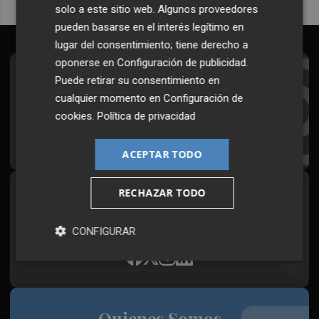
solo a este sitio web. Algunos proveedores
pueden basarse en el interés legítimo en
lugar del consentimiento; tiene derecho a
oponerse en
Configuración de publicidad
.
Suscríbete al Boletín
Puede retirar su consentimiento en
cualquier momento en
Configuración de
Todos los días a primera hora en tu email
cookies
.
Política de privacidad
¡Quiero suscribirme!
ACEPTAR TODO
RECHAZAR TODO
Síguenos en redes
Plaza Podcast, desde cualquier medio
CONFIGURAR
Quienes Somos