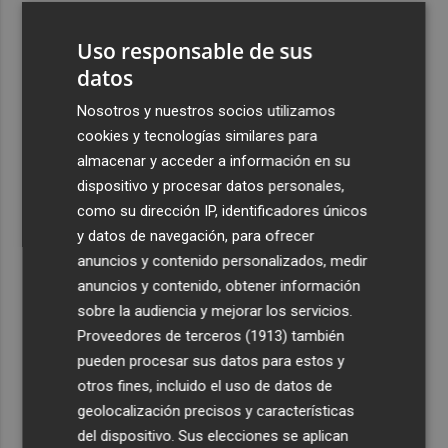
3
La Región de Murcia es la cuarta provincia que más
Uso responsable de sus
exporta a África: Marruecos, el primer destino
datos
4
La Región de Murcia celebra la Semana de la Juventud
con cinco días de actividades
Nosotros y nuestros socios utilizamos
cookies y tecnologías similares para
5
El coste de la vivienda: 1.338 € netos al mes, el salario
almacenar y acceder a información en su
mínimo para poder comprar una vivienda en Castellón
dispositivo y procesar datos personales,
como su dirección IP, identificadores únicos
y datos de navegación, para ofrecer
anuncios y contenido personalizados, medir
anuncios y contenido, obtener información
Recibe toda la actualidad de
sobre la audiencia y mejorar los servicios.
Proveedores de terceros (1913)
también
Plaza Podcast en tu correo
pueden procesar sus datos para estos y
Quiero suscribirme
otros fines, incluido el uso de datos de
geolocalización precisos y características
del dispositivo. Sus elecciones se aplican