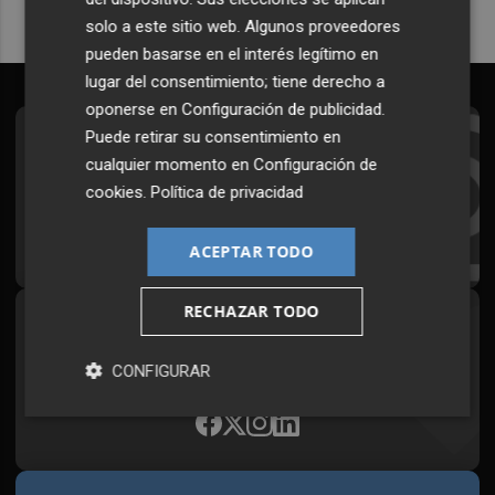
solo a este sitio web. Algunos proveedores
pueden basarse en el interés legítimo en
lugar del consentimiento; tiene derecho a
oponerse en
Configuración de publicidad
.
Puede retirar su consentimiento en
Suscríbete al Boletín
cualquier momento en
Configuración de
Todos los días a primera hora en tu email
cookies
.
Política de privacidad
¡Quiero suscribirme!
ACEPTAR TODO
RECHAZAR TODO
Síguenos en redes
Plaza Podcast, desde cualquier medio
CONFIGURAR