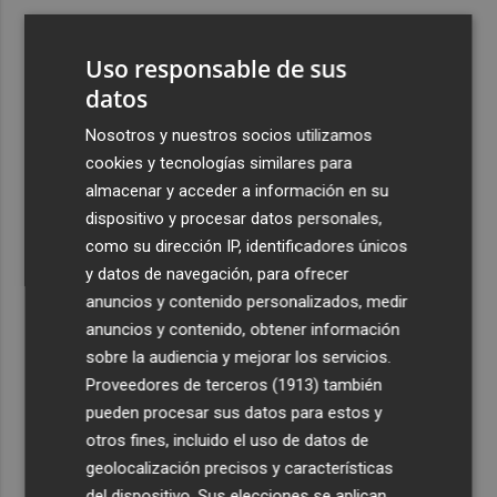
3
El once del Valencia CF para el último Trofeu Taronja de
Mestalla
Uso responsable de sus
4
datos
Aemet prevé peligro de incendios "muy alto" o
"extremo" en la mayor parte de la Península y Baleares
Nosotros y nuestros socios utilizamos
el día del eclipse
cookies y tecnologías similares para
5
Company: “Estamos comenzando a ver el equipo que
almacenar y acceder a información en su
queremos ver en la Liga”
dispositivo y procesar datos personales,
como su dirección IP, identificadores únicos
y datos de navegación, para ofrecer
anuncios y contenido personalizados, medir
anuncios y contenido, obtener información
sobre la audiencia y mejorar los servicios.
Recibe toda la actualidad de
Proveedores de terceros (1913)
también
Plaza Podcast en tu correo
pueden procesar sus datos para estos y
otros fines, incluido el uso de datos de
Quiero suscribirme
geolocalización precisos y características
del dispositivo. Sus elecciones se aplican