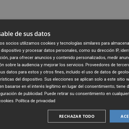
able de sus datos
os socios utilizamos cookies y tecnologías similares para almacena
dispositivo y procesar datos personales, como su dirección IP, iden
ción, para ofrecer anuncios y contenido personalizados, medir anun
n sobre la audiencia y mejorar los servicios.
Proveedores de tercer
s datos para estos y otros fines, incluido el uso de datos de geolo
rísticas del dispositivo. Sus elecciones se aplican solo a este sitio
 basarse en el interés legítimo en lugar del consentimiento; tiene 
guración de publicidad
. Puede retirar su consentimiento en cualqu
Recibe toda la actualidad de
cookies
.
Política de privacidad
Plaza Podcast en tu correo
RECHAZAR TODO
ACE