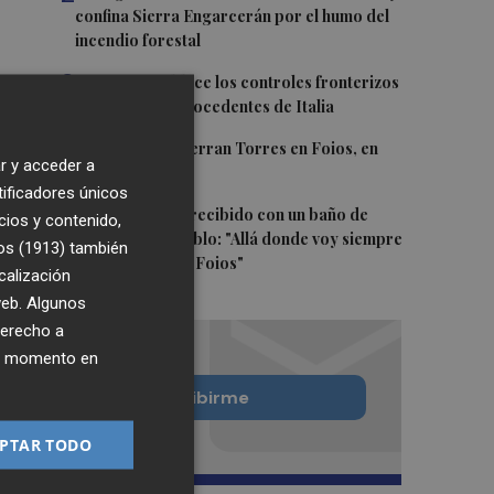
confina Sierra Engarcerán por el humo del
incendio forestal
3
España restablece los controles fronterizos
a los viajeros procedentes de Italia
4
El homenaje a Ferran Torres en Foios, en
r y acceder a
imágenes
tificadores únicos
5
Ferran Torres, recibido con un baño de
cios y contenido,
masas en su pueblo: "Allá donde voy siempre
os (1913)
también
digo que soy de Foios"
calización
 web. Algunos
derecho a
ier momento en
Quiero suscribirme
PTAR TODO