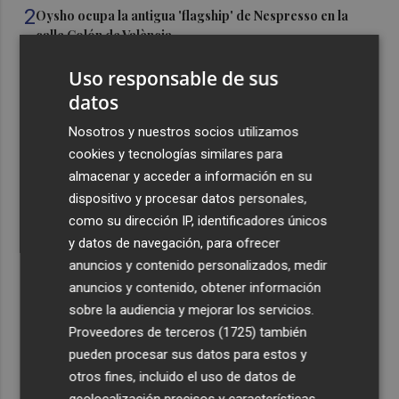
2
Oysho ocupa la antigua 'flagship' de Nespresso en la
calle Colón de València
3
El Hospital del Vinalopó se consolida como referente en
Uso responsable de sus
la atención al nacimiento
datos
4
El proyecto 'Gramola' evalúa estrategias sostenibles
Nosotros y nuestros socios utilizamos
para reducir las alteraciones internas de la granada
cookies y tecnologías similares para
mollar de Elche
almacenar y acceder a información en su
5
El talento murciano conquista Cimeria: Dagnino ilustra
dispositivo y procesar datos personales,
'Aguas peligrosas' de Conan el Bárbaro
como su dirección IP, identificadores únicos
y datos de navegación, para ofrecer
anuncios y contenido personalizados, medir
anuncios y contenido, obtener información
sobre la audiencia y mejorar los servicios.
Proveedores de terceros (1725)
también
Recibe toda la actualidad de
pueden procesar sus datos para estos y
Plaza Podcast en tu correo
otros fines, incluido el uso de datos de
geolocalización precisos y características