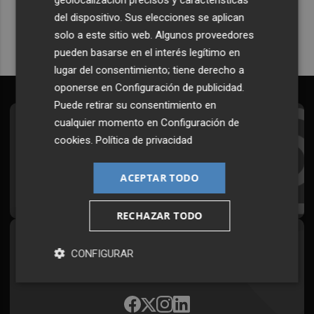
Quiero suscribirme
del dispositivo. Sus elecciones se aplican
solo a este sitio web. Algunos proveedores
pueden basarse en el interés legítimo en
lugar del consentimiento; tiene derecho a
oponerse en
Configuración de publicidad
.
Puede retirar su consentimiento en
cualquier momento en
Configuración de
Suscríbete al Boletín
cookies
.
Política de privacidad
Todos los días a primera hora en tu email
ACEPTAR TODO
¡Quiero suscribirme!
RECHAZAR TODO
Síguenos en redes
CONFIGURAR
Plaza Podcast, desde cualquier medio