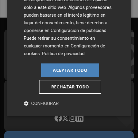
solo a este sitio web. Algunos proveedores
pueden basarse en el interés legítimo en
lugar del consentimiento; tiene derecho a
oponerse en
Configuración de publicidad
.
Puede retirar su consentimiento en
Suscríbete al Boletín
cualquier momento en
Configuración de
Todos los días a primera hora en tu email
cookies
.
Política de privacidad
¡Quiero suscribirme!
ACEPTAR TODO
RECHAZAR TODO
Síguenos en redes
Plaza Podcast, desde cualquier medio
CONFIGURAR