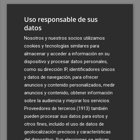
3
Un gol de Bardeli decide el duelo entre el Levante y su
filial (1-0)
Uso responsable de sus
4
datos
Vuelven las lluvias este domingo: activan la alerta por
tormentas y posible granizo en la Vega del Segura,
Nosotros y nuestros socios utilizamos
Noroeste, Altiplano y Guadalentín
cookies y tecnologías similares para
5
Asaja Alicante calcula que en la provincia se arrancarán
almacenar y acceder a información en su
50.000 plantas enfermas por clorosis nervial amarilla
dispositivo y procesar datos personales,
como su dirección IP, identificadores únicos
y datos de navegación, para ofrecer
anuncios y contenido personalizados, medir
anuncios y contenido, obtener información
sobre la audiencia y mejorar los servicios.
Recibe toda la actualidad de
Proveedores de terceros (1913)
también
Plaza Podcast en tu correo
pueden procesar sus datos para estos y
otros fines, incluido el uso de datos de
Quiero suscribirme
geolocalización precisos y características
del dispositivo. Sus elecciones se aplican