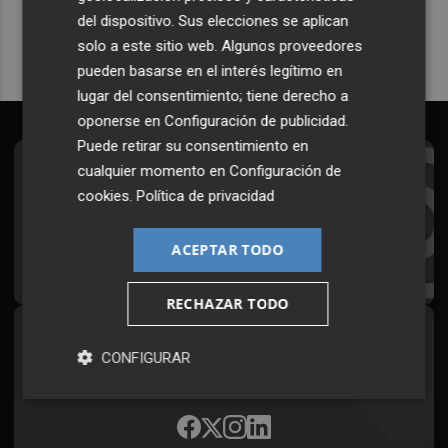
del dispositivo. Sus elecciones se aplican
solo a este sitio web. Algunos proveedores
pueden basarse en el interés legítimo en
lugar del consentimiento; tiene derecho a
oponerse en
Configuración de publicidad
.
Puede retirar su consentimiento en
cualquier momento en
Configuración de
Suscríbete al Boletín
cookies
.
Política de privacidad
Todos los días a primera hora en tu email
ACEPTAR TODO
¡Quiero suscribirme!
RECHAZAR TODO
Síguenos en redes
CONFIGURAR
Plaza Podcast, desde cualquier medio