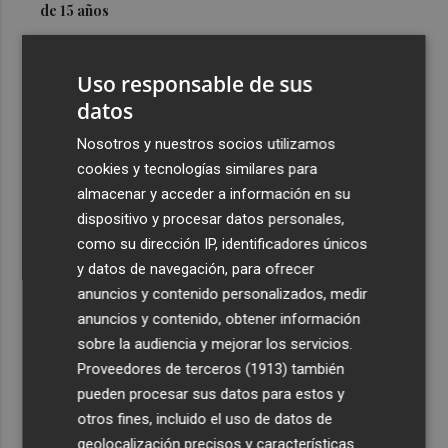
de 15 años
3
Simó destaca el impulso del Gobierno al alquiler
asequible en Castelló frente "a los pisos de 200.000
Uso responsable de sus
euros de Carrasco"
datos
4
Castelló adjudica a Civicons por 600.500 euros las
Nosotros y nuestros socios utilizamos
obras de reforma de la tenencia de alcaldía sur
cookies y tecnologías similares para
5
Castelló acelera el montaje de la infraestructura en las
almacenar y acceder a información en su
playas y el Planetari del eclipse para convertirlo en "un
dispositivo y procesar datos personales,
evento histórico"
como su dirección IP, identificadores únicos
y datos de navegación, para ofrecer
anuncios y contenido personalizados, medir
anuncios y contenido, obtener información
sobre la audiencia y mejorar los servicios.
Proveedores de terceros (1913)
también
Recibe toda la actualidad de
pueden procesar sus datos para estos y
Plaza Podcast en tu correo
otros fines, incluido el uso de datos de
geolocalización precisos y características
Quiero suscribirme