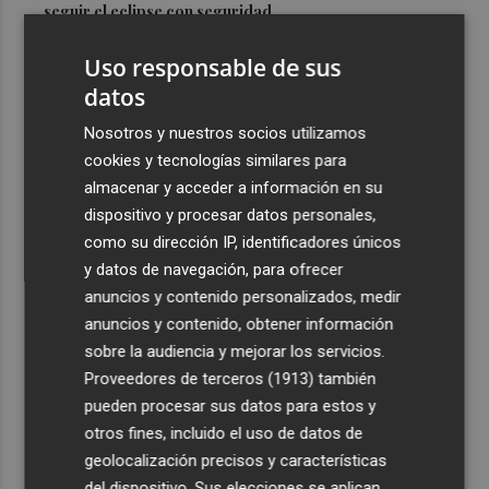
seguir el eclipse con seguridad
3
Jorge Martín logra su primera 'pole position' en
Uso responsable de sus
Silverstone, con nuevo récord
datos
4
Carmen Ortí: "Me gustaría ser la consellera que ha
Nosotros y nuestros socios utilizamos
estimulado el cariño por el valenciano"
cookies y tecnologías similares para
5
Un gol de Bardeli decide el duelo entre el Levante y su
almacenar y acceder a información en su
filial (1-0)
dispositivo y procesar datos personales,
como su dirección IP, identificadores únicos
y datos de navegación, para ofrecer
anuncios y contenido personalizados, medir
anuncios y contenido, obtener información
sobre la audiencia y mejorar los servicios.
Recibe toda la actualidad de
Proveedores de terceros (1913)
también
Plaza Podcast en tu correo
pueden procesar sus datos para estos y
otros fines, incluido el uso de datos de
Quiero suscribirme
geolocalización precisos y características
del dispositivo. Sus elecciones se aplican