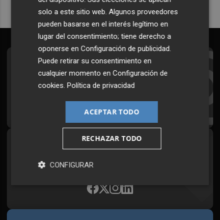
solo a este sitio web. Algunos proveedores
pueden basarse en el interés legítimo en
lugar del consentimiento; tiene derecho a
oponerse en
Configuración de publicidad
.
Puede retirar su consentimiento en
Suscríbete al Boletín
cualquier momento en
Configuración de
Todos los días a primera hora en tu email
cookies
.
Política de privacidad
¡Quiero suscribirme!
ACEPTAR TODO
RECHAZAR TODO
Síguenos en redes
Plaza Podcast, desde cualquier medio
CONFIGURAR