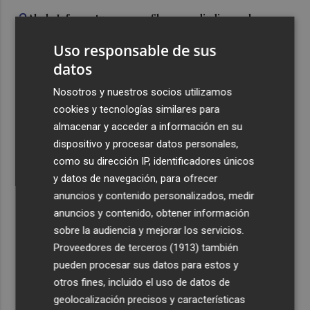
3
Abala Infraescturas se perfila para adjudicarse la
construcción del CEIP La Cañada del Fenollar por 5,6
Uso responsable de sus
millones
datos
4
La Zona de Bajas Emisiones comenzará a aplicarse en
Sagunto a partir de septiembre
Nosotros y nuestros socios utilizamos
cookies y tecnologías similares para
5
Así está la zona de empresas del Parque Tecnológico
almacenar y acceder a información en su
Rodes en Alcoy: 14 instaladas que ocupan el 33% de la
dispositivo y procesar datos personales,
primera fase
como su dirección IP, identificadores únicos
y datos de navegación, para ofrecer
anuncios y contenido personalizados, medir
anuncios y contenido, obtener información
sobre la audiencia y mejorar los servicios.
Recibe toda la actualidad de
Proveedores de terceros (1913)
también
Plaza Podcast en tu correo
pueden procesar sus datos para estos y
otros fines, incluido el uso de datos de
Quiero suscribirme
geolocalización precisos y características