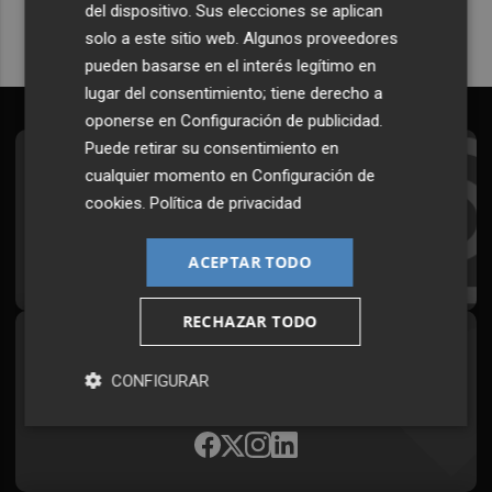
del dispositivo. Sus elecciones se aplican
solo a este sitio web. Algunos proveedores
pueden basarse en el interés legítimo en
lugar del consentimiento; tiene derecho a
oponerse en
Configuración de publicidad
.
Puede retirar su consentimiento en
Suscríbete al Boletín
cualquier momento en
Configuración de
cookies
.
Política de privacidad
Todos los días a primera hora en tu email
¡Quiero suscribirme!
ACEPTAR TODO
RECHAZAR TODO
Síguenos en redes
CONFIGURAR
Plaza Podcast, desde cualquier medio