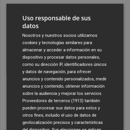
3
Aemet prevé peligro de incendios "muy alto" o
"extremo" en la mayor parte de la Península y Baleares
Uso responsable de sus
el día del eclipse
datos
4
Company: “Estamos comenzando a ver el equipo que
Nosotros y nuestros socios utilizamos
queremos ver en la Liga”
cookies y tecnologías similares para
5
Ocho helicópteros, un avión y más de 100 brigadas se
almacenar y acceder a información en su
movilizan en Moratalla por un incendio forestal
dispositivo y procesar datos personales,
como su dirección IP, identificadores únicos
y datos de navegación, para ofrecer
anuncios y contenido personalizados, medir
anuncios y contenido, obtener información
sobre la audiencia y mejorar los servicios.
Recibe toda la actualidad de
Proveedores de terceros (1913)
también
Plaza Podcast en tu correo
pueden procesar sus datos para estos y
otros fines, incluido el uso de datos de
Quiero suscribirme
geolocalización precisos y características
del dispositivo. Sus elecciones se aplican