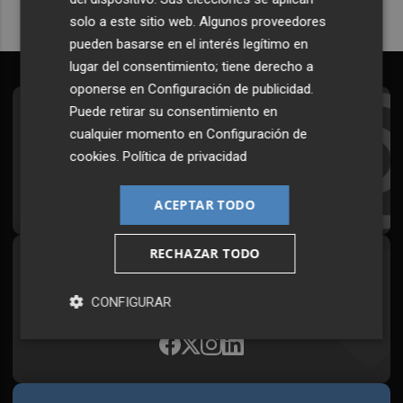
solo a este sitio web. Algunos proveedores
pueden basarse en el interés legítimo en
lugar del consentimiento; tiene derecho a
oponerse en
Configuración de publicidad
.
Puede retirar su consentimiento en
Suscríbete al Boletín
cualquier momento en
Configuración de
Todos los días a primera hora en tu email
cookies
.
Política de privacidad
¡Quiero suscribirme!
ACEPTAR TODO
RECHAZAR TODO
Síguenos en redes
Plaza Podcast, desde cualquier medio
CONFIGURAR