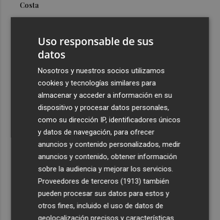
Costa
3
Más problemas en el lateral derecho: Monferrer sufre
una lesión muscular
Uso responsable de sus
4
datos
San Javier da viabilidad al nuevo contrato del transporte
urbano y a un hotel de cuatro estrellas en La Manga con
Nosotros y nuestros socios utilizamos
324 habitaciones
cookies y tecnologías similares para
5
Estos son los estrenos que abren la cartelera en agosto:
almacenar y acceder a información en su
de la comedia 'El último mono' a una nueva entrega de
dispositivo y procesar datos personales,
'La Patrulla Canina'
como su dirección IP, identificadores únicos
y datos de navegación, para ofrecer
anuncios y contenido personalizados, medir
anuncios y contenido, obtener información
sobre la audiencia y mejorar los servicios.
Proveedores de terceros (1913)
también
Recibe toda la actualidad de
pueden procesar sus datos para estos y
Plaza Podcast en tu correo
otros fines, incluido el uso de datos de
geolocalización precisos y características
Quiero suscribirme