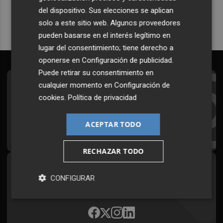
del dispositivo. Sus elecciones se aplican
solo a este sitio web. Algunos proveedores
pueden basarse en el interés legítimo en
lugar del consentimiento; tiene derecho a
oponerse en
Configuración de publicidad
.
Puede retirar su consentimiento en
cualquier momento en
Configuración de
Suscríbete al Boletín
cookies
.
Política de privacidad
Todos los días a primera hora en tu email
ACEPTAR TODO
¡Quiero suscribirme!
RECHAZAR TODO
Síguenos en redes
CONFIGURAR
Plaza Podcast, desde cualquier medio