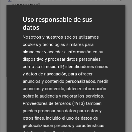
con nosotros”
3
Pepelu: "Hasta la expulsión hemos trabajado como
Uso responsable de sus
hemos entrenado"
datos
4
Controlado el incendio en Sierra Engarcerán (Castellón)
Nosotros y nuestros socios utilizamos
cookies y tecnologías similares para
5
La capacidad de los modelos de IA para burlar la
almacenar y acceder a información en su
seguridad alarma a gobiernos y empresas
dispositivo y procesar datos personales,
como su dirección IP, identificadores únicos
y datos de navegación, para ofrecer
anuncios y contenido personalizados, medir
anuncios y contenido, obtener información
sobre la audiencia y mejorar los servicios.
Recibe toda la actualidad de
Proveedores de terceros (1913)
también
Plaza Podcast en tu correo
pueden procesar sus datos para estos y
otros fines, incluido el uso de datos de
Quiero suscribirme
geolocalización precisos y características