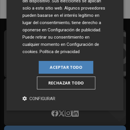
del dispositivo. Sus elecciones se aplican
solo a este sitio web. Algunos proveedores
pueden basarse en el interés legítimo en
lugar del consentimiento; tiene derecho a
oponerse en
Configuración de publicidad
.
Puede retirar su consentimiento en
Suscríbete al Boletín
cualquier momento en
Configuración de
Todos los días a primera hora en tu email
cookies
.
Política de privacidad
¡Quiero suscribirme!
ACEPTAR TODO
RECHAZAR TODO
Síguenos en redes
CONFIGURAR
Plaza Podcast, desde cualquier medio