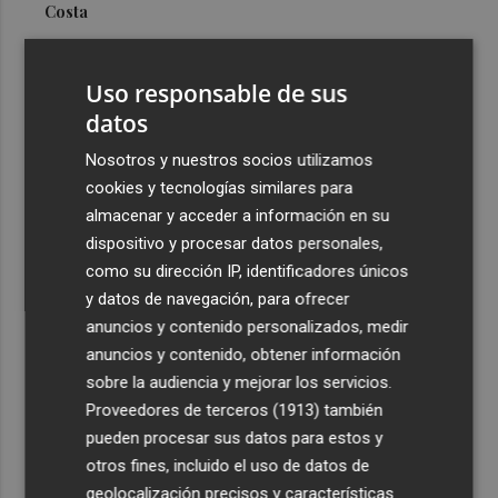
Costa
3
Más problemas en el lateral derecho: Monferrer sufre
una lesión muscular
Uso responsable de sus
4
datos
San Javier da viabilidad al nuevo contrato del transporte
urbano y a un hotel de cuatro estrellas en La Manga con
Nosotros y nuestros socios utilizamos
324 habitaciones
cookies y tecnologías similares para
5
Estos son los estrenos que abren la cartelera en agosto:
almacenar y acceder a información en su
de la comedia 'El último mono' a una nueva entrega de
dispositivo y procesar datos personales,
'La Patrulla Canina'
como su dirección IP, identificadores únicos
y datos de navegación, para ofrecer
anuncios y contenido personalizados, medir
anuncios y contenido, obtener información
sobre la audiencia y mejorar los servicios.
Proveedores de terceros (1913)
también
Recibe toda la actualidad de
pueden procesar sus datos para estos y
Plaza Podcast en tu correo
otros fines, incluido el uso de datos de
geolocalización precisos y características
Quiero suscribirme