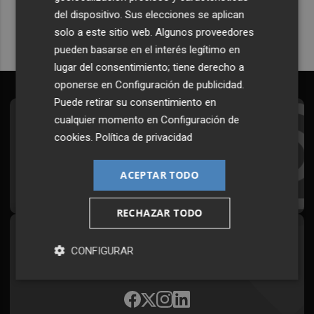
del dispositivo. Sus elecciones se aplican
solo a este sitio web. Algunos proveedores
pueden basarse en el interés legítimo en
lugar del consentimiento; tiene derecho a
oponerse en
Configuración de publicidad
.
Puede retirar su consentimiento en
cualquier momento en
Configuración de
Suscríbete al Boletín
cookies
.
Política de privacidad
Todos los días a primera hora en tu email
ACEPTAR TODO
¡Quiero suscribirme!
RECHAZAR TODO
Síguenos en redes
CONFIGURAR
Plaza Podcast, desde cualquier medio