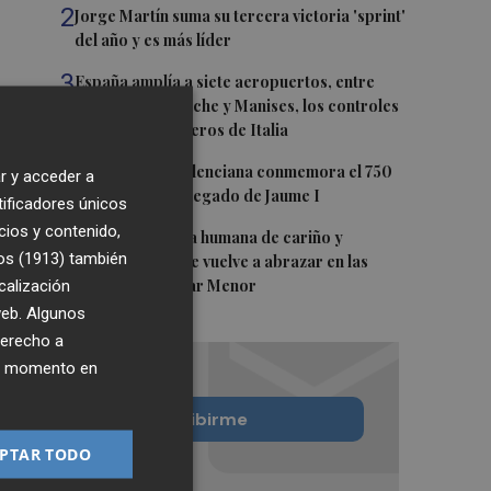
2
Jorge Martín suma su tercera victoria 'sprint'
del año y es más líder
3
España amplía a siete aeropuertos, entre
ellos Alicante-Elche y Manises, los controles
aleatorios a viajeros de Italia
4
La Biblioteca Valenciana conmemora el 750
r y acceder a
aniversario del legado de Jaume I
tificadores únicos
cios y contenido,
5
Una gran cadena humana de cariño y
os (1913)
también
reivindicación se vuelve a abrazar en las
calización
playas por el Mar Menor
 web. Algunos
derecho a
ier momento en
Quiero suscribirme
PTAR TODO