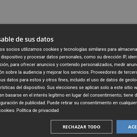
able de sus datos
os socios utilizamos cookies y tecnologías similares para almacena
dispositivo y procesar datos personales, como su dirección IP, iden
ción, para ofrecer anuncios y contenido personalizados, medir anun
n sobre la audiencia y mejorar los servicios.
Proveedores de tercer
s datos para estos y otros fines, incluido el uso de datos de geolo
rísticas del dispositivo. Sus elecciones se aplican solo a este sitio
 basarse en el interés legítimo en lugar del consentimiento; tiene 
guración de publicidad
. Puede retirar su consentimiento en cualqu
Recibe toda la actualidad de
cookies
.
Política de privacidad
Plaza Podcast en tu correo
RECHAZAR TODO
ACE