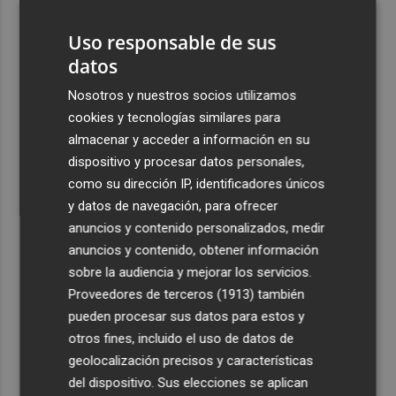
pueblo: "Allá donde voy siempre digo que soy de Foios"
Uso responsable de sus
4
Foios se vuelca con Ferran Torres
datos
Nosotros y nuestros socios utilizamos
5
La serie murciana protagonizada por un conejo de
cookies y tecnologías similares para
peluche malhablado y gamberro que triunfa en las
almacenar y acceder a información en su
redes: así es 'Yván y Lolo'
dispositivo y procesar datos personales,
como su dirección IP, identificadores únicos
y datos de navegación, para ofrecer
anuncios y contenido personalizados, medir
anuncios y contenido, obtener información
Recibe toda la actualidad de
sobre la audiencia y mejorar los servicios.
Plaza Podcast en tu correo
Proveedores de terceros (1913)
también
pueden procesar sus datos para estos y
Quiero suscribirme
otros fines, incluido el uso de datos de
geolocalización precisos y características
del dispositivo. Sus elecciones se aplican