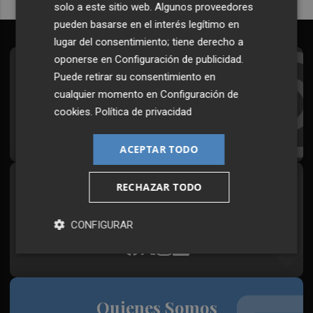
solo a este sitio web. Algunos proveedores
pueden basarse en el interés legítimo en
lugar del consentimiento; tiene derecho a
oponerse en
Configuración de publicidad
.
Suscríbete al Boletín
Puede retirar su consentimiento en
cualquier momento en
Configuración de
Todos los días a primera hora en tu email
cookies
.
Política de privacidad
¡Quiero suscribirme!
ACEPTAR TODO
RECHAZAR TODO
Síguenos en redes
Plaza Podcast, desde cualquier medio
CONFIGURAR
Quienes Somos