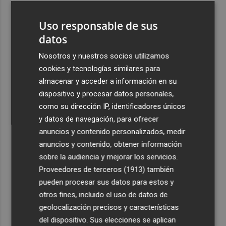
3
Florentino Pérez refuerza su posición como principal
Uso responsable de sus
accionista de ACS y eleva su participación al 15%
datos
4
La Femp se coordina con los gobiernos locales para el
eclipse solar del 12 de agosto
Nosotros y nuestros socios utilizamos
cookies y tecnologías similares para
5
El incendio del Cerro Maestre de Jumilla activa el Plan
almacenar y acceder a información en su
Infomur en situación 1
dispositivo y procesar datos personales,
como su dirección IP, identificadores únicos
y datos de navegación, para ofrecer
anuncios y contenido personalizados, medir
anuncios y contenido, obtener información
Recibe toda la actualidad de
sobre la audiencia y mejorar los servicios.
Proveedores de terceros (1913)
también
Plaza Podcast en tu correo
pueden procesar sus datos para estos y
Quiero suscribirme
otros fines, incluido el uso de datos de
geolocalización precisos y características
del dispositivo. Sus elecciones se aplican