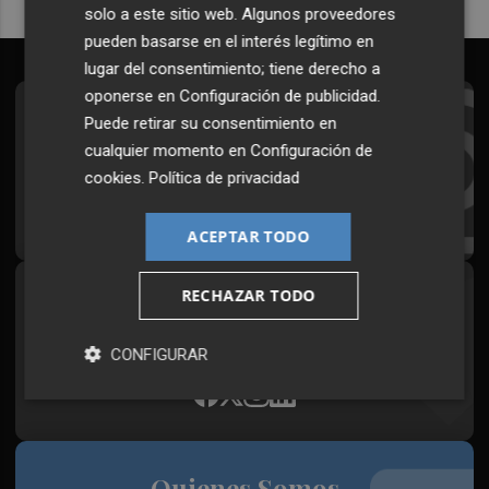
solo a este sitio web. Algunos proveedores
pueden basarse en el interés legítimo en
lugar del consentimiento; tiene derecho a
oponerse en
Configuración de publicidad
.
Suscríbete al Boletín
Puede retirar su consentimiento en
cualquier momento en
Configuración de
Todos los días a primera hora en tu email
cookies
.
Política de privacidad
¡Quiero suscribirme!
ACEPTAR TODO
RECHAZAR TODO
Síguenos en redes
Plaza Podcast, desde cualquier medio
CONFIGURAR
Quienes Somos